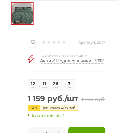
Артикул:
3017
ТОВАР УЧАСТВУЕТ В АКЦИЯХ
Акция! Пододеяльники -30%!
12
11
26
7
час
мин
сек
шт
1 159
руб.
/шт
1 655
руб.
-
30
%
Экономия
496
руб.
Есть в наличии: 7