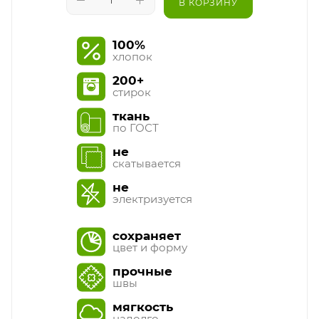
В КОРЗИНУ
100%
хлопок
200+
стирок
ткань
по ГОСТ
не
скатывается
не
электризуется
сохраняет
цвет и форму
прочные
швы
мягкость
надолго