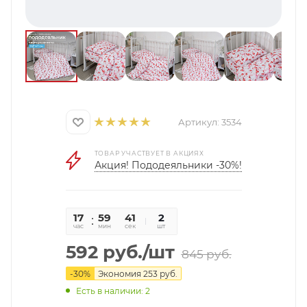
Артикул:
3534
ТОВАР УЧАСТВУЕТ В АКЦИЯХ
Акция! Пододеяльники -30%!
17
59
41
2
час
мин
сек
шт
592
руб.
/шт
845
руб.
-
30
%
Экономия
253
руб.
Есть в наличии: 2