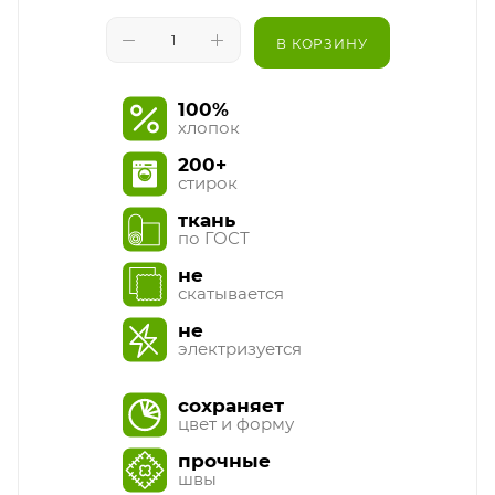
В КОРЗИНУ
100%
хлопок
200+
стирок
ткань
по ГОСТ
не
скатывается
не
электризуется
сохраняет
цвет и форму
прочные
швы