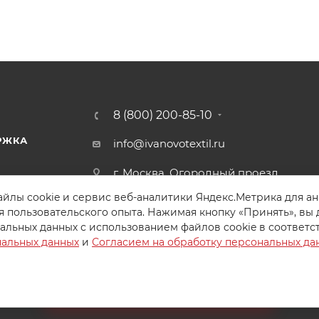
8 (800) 200-85-10
РЖКА
info@ivanovotextil.ru
г. Москва, Огородный проезд,
д.9
йлы cookie и сервис веб-аналитики Яндекс.Метрика для а
я пользовательского опыта. Нажимая кнопку «Принять», вы 
альных данных с использованием файлов cookie в соответс
нальных данных
и
Согласием на обработку персональных да
Создайте идеальный комплект
Конструктор постельного белья