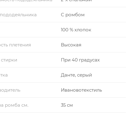
 пододеяльника
С ромбом
100 % хлопок
сть плетения
Высокая
 стирки
При 40 градусах
тка
Данте, серый
водитель
Ивановотекстиль
а ромба см.
35 см