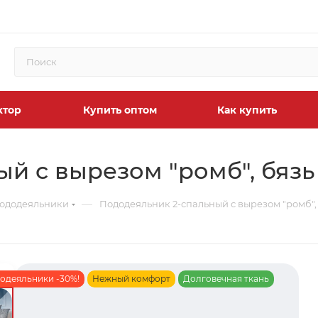
ктор
Купить оптом
Как купить
й с вырезом "ромб", бязь 
—
пододеяльники
Пододеяльник 2-спальный с вырезом "ромб", 
одеяльники -30%!
Нежный комфорт
Долговечная ткань