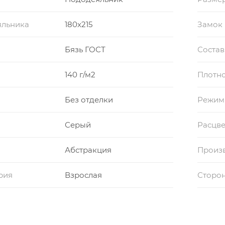
яльника
180x215
Замок
Бязь ГОСТ
Состав
140 г/м2
Плотно
Без отделки
Режим
Серый
Расцве
Абстракция
Произ
рия
Взрослая
Сторон