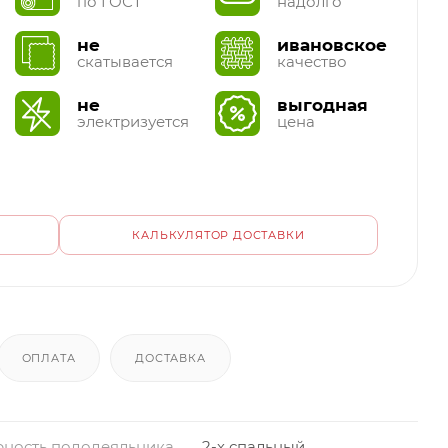
по ГОСТ
надолго
не
ивановское
скатывается
качество
не
выгодная
электризуется
цена
КАЛЬКУЛЯТОР ДОСТАВКИ
ОПЛАТА
ДОСТАВКА
ность пододеяльника
2-х спальный