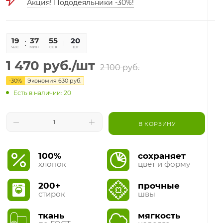
Акция! Пододеяльники -30%!
19
37
54
20
час
мин
сек
шт
1 470
руб.
/шт
2 100
руб.
-
30
%
Экономия
630
руб.
Есть в наличии: 20
В КОРЗИНУ
100%
сохраняет
хлопок
цвет и форму
200+
прочные
стирок
швы
ткань
мягкость