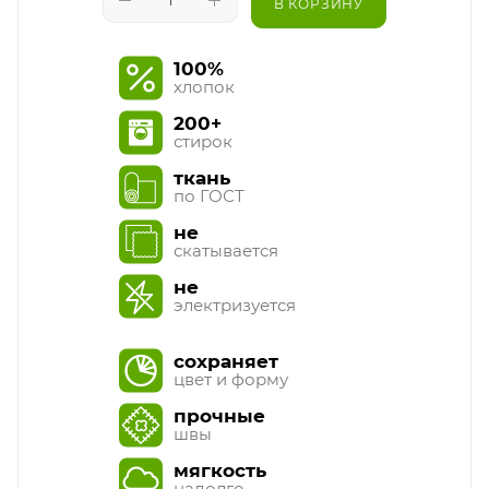
В КОРЗИНУ
100%
хлопок
200+
стирок
ткань
по ГОСТ
не
скатывается
не
электризуется
сохраняет
цвет и форму
прочные
швы
мягкость
надолго