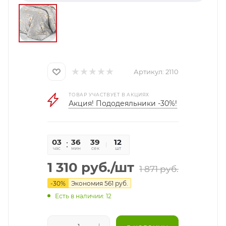
Артикул:
2110
ТОВАР УЧАСТВУЕТ В АКЦИЯХ
Акция! Пододеяльники -30%!
03
36
39
12
час
мин
сек
шт
1 310
руб.
/шт
1 871
руб.
-
30
%
Экономия
561
руб.
Есть в наличии: 12