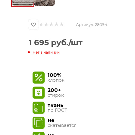
Артикул:
28094
1 695
руб.
/шт
Нет в наличии
100%
хлопок
200+
стирок
ткань
по ГОСТ
не
скатывается