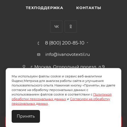
ТЕХПОДДЕРЖКА
КОНТАКТЫ
8 (800) 200-85-10
info@ivanovotextil.ru
г. Москва, Огородный проезд, д.9
Мы используем файлы cookie и сервис веб-аналитики
СОГЛАСИЕ НА ОБРАБОТКУ ПЕРСОНАЛЬНЫХ ДАННЫХ
Яндекс.Метрика для анализа работы сайта и улучшения
пользовательского опыта. Нажимая кнопку «Принять», вы даете
согласие на обработку персональных данных с
ПОЛИТИКА ОБРАБОТКИ ПЕРСОНАЛЬНЫХ ДАННЫХ
использованием файлов cookie в соответствии с
Политикой
обработки персональных данных
и
Согласием на обработку
персональных данных
.
Принять
2026 © ООО "Ивановотекстиль". ОГРН:1073703000029
Создайте идеальный комплект
Конструктор постельного белья