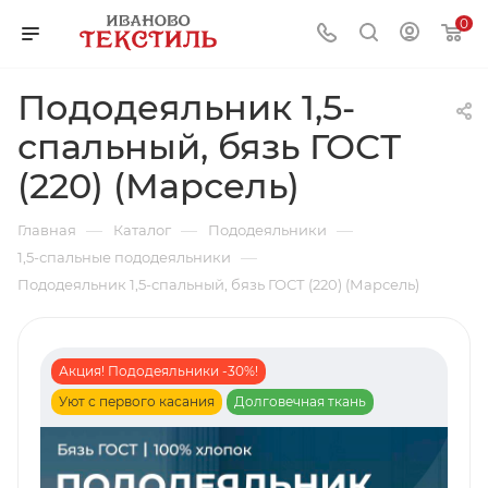
0
Пододеяльник 1,5-
спальный, бязь ГОСТ
(220) (Марсель)
—
—
—
Главная
Каталог
Пододеяльники
—
1,5-спальные пододеяльники
Пододеяльник 1,5-спальный, бязь ГОСТ (220) (Марсель)
Акция! Пододеяльники -30%!
Уют с первого касания
Долговечная ткань