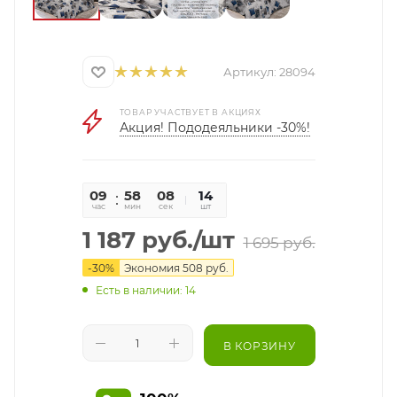
Артикул:
28094
ТОВАР УЧАСТВУЕТ В АКЦИЯХ
Акция! Пододеяльники -30%!
09
58
08
14
час
мин
сек
шт
1 187
руб.
/шт
1 695
руб.
-
30
%
Экономия
508
руб.
Есть в наличии: 14
В КОРЗИНУ