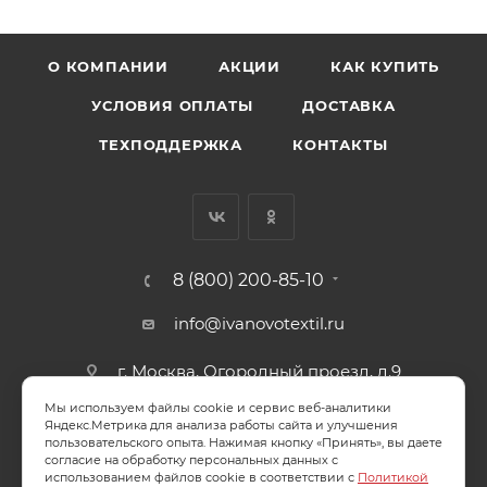
О КОМПАНИИ
АКЦИИ
КАК КУПИТЬ
УСЛОВИЯ ОПЛАТЫ
ДОСТАВКА
ТЕХПОДДЕРЖКА
КОНТАКТЫ
8 (800) 200-85-10
info@ivanovotextil.ru
г. Москва, Огородный проезд, д.9
Мы используем файлы cookie и сервис веб-аналитики
СОГЛАСИЕ НА ОБРАБОТКУ ПЕРСОНАЛЬНЫХ ДАННЫХ
Яндекс.Метрика для анализа работы сайта и улучшения
пользовательского опыта. Нажимая кнопку «Принять», вы даете
согласие на обработку персональных данных с
ПОЛИТИКА ОБРАБОТКИ ПЕРСОНАЛЬНЫХ ДАННЫХ
использованием файлов cookie в соответствии с
Политикой