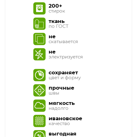
200+
стирок
ткань
по ГОСТ
не
скатывается
не
электризуется
сохраняет
цвет и форму
прочные
швы
мягкость
надолго
ивановское
качество
выгодная