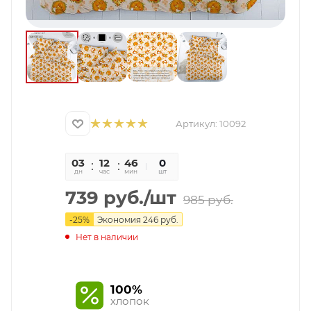
Артикул:
10092
03
12
46
46
0
дн
час
мин
сек
шт
739
руб.
/шт
985
руб.
-
25
%
Экономия
246
руб.
Нет в наличии
100%
хлопок