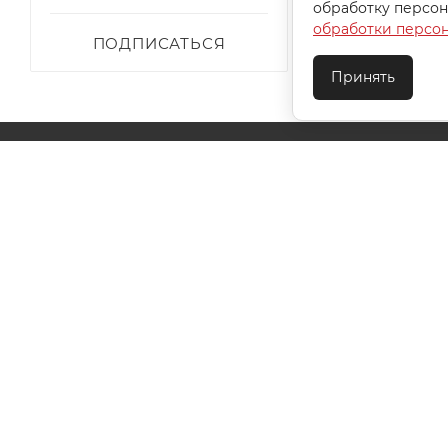
обработку персон
обработки персо
ПОДПИСАТЬСЯ
Принять
О КОМПАНИИ
АКЦИИ
КАК КУПИТЬ
УСЛОВИЯ ОПЛАТЫ
ДОСТАВКА
ТЕХПОДДЕ
КОНТАКТЫ
2026 © ООО "Ивановотекстиль". ОГРН:1073703000029