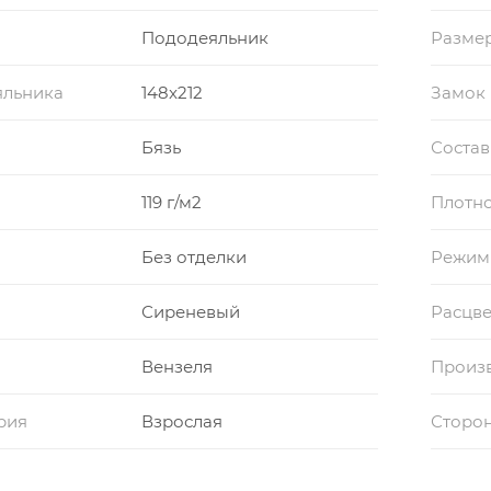
Пододеяльник
Размер
яльника
148x212
Замок
Бязь
Состав
119 г/м2
Плотно
Без отделки
Режим
Сиреневый
Расцве
Вензеля
Произ
рия
Взрослая
Сторон