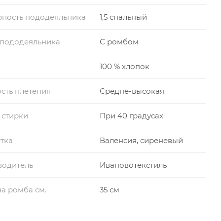
ность пододеяльника
1,5 спальный
 пододеяльника
С ромбом
100 % хлопок
сть плетения
Средне-высокая
 стирки
При 40 градусах
тка
Валенсия, сиреневый
водитель
Ивановотекстиль
а ромба см.
35 см