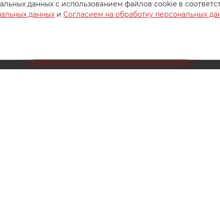
альных данных с использованием файлов cookie в соответс
нальных данных
и
Согласием на обработку персональных да
Создайте идеальный комплект
Конструктор постельного белья
8 (800) 200-85-10
РЖКА
info@ivanovotextil.ru
г. Москва, Огородный проезд,
д.9