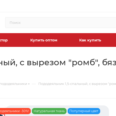
ктор
Купить оптом
Как купить
ный, с вырезом "ромб", бя
—
 пододеяльники
Пододеяльник 1,5-спальный, с вырезом "ром
одеяльники -30%!
Натуральная ткань
Популярный цвет