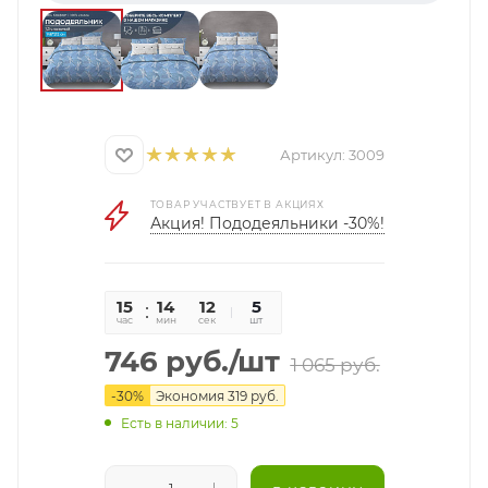
Артикул:
3009
ТОВАР УЧАСТВУЕТ В АКЦИЯХ
Акция! Пододеяльники -30%!
15
14
11
5
час
мин
сек
шт
746
руб.
/шт
1 065
руб.
-
30
%
Экономия
319
руб.
Есть в наличии: 5