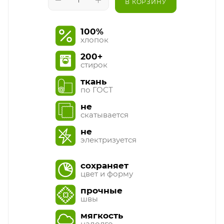
В КОРЗИНУ
100%
хлопок
200+
стирок
ткань
по ГОСТ
не
скатывается
не
электризуется
сохраняет
цвет и форму
прочные
швы
мягкость
надолго