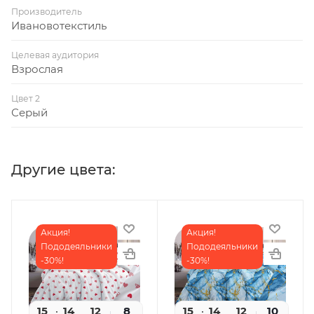
Производитель
Ивановотекстиль
Целевая аудитория
Взрослая
Цвет 2
Серый
Другие цвета:
Акция!
Акция!
Пододеяльники
Пододеяльники
-30%!
-30%!
15
14
11
8
15
14
11
10