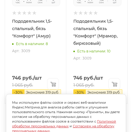
час
мин
сек
шт
час
мин
сек
шт
Пододеяльник 1,5-
Пододеяльник 1,5-
спальный, бязь
спальный, бязь
"Комфорт" (Амур)
"Комфорт" (Мрамор,
бирюзовый)
Есть в наличии: 8
Арт.: 3009
Есть в наличии: 10
Арт.: 3009
746
руб.
/шт
746
руб.
/шт
1 065
руб.
1 065
руб.
-
30
%
Экономия
319
руб.
-
30
%
Экономия
319
руб.
Мы используем файлы cookie и сервис веб-аналитики
Яндекс.Метрика для анализа работы сайта и улучшения
пользовательского опыта. Нажимая кнопку «Принять», вы даете
согласие на обработку персональных данных с
использованием файлов cookie в соответствии с
Политикой
обработки персональных данных
и
Согласием на обработку
персональных данных
.