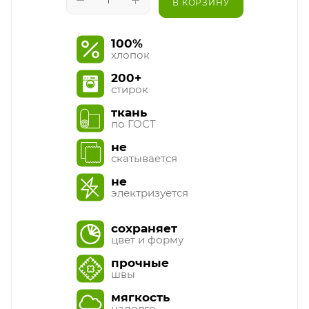
В КОРЗИНУ
100%
хлопок
200+
стирок
ткань
по ГОСТ
не
скатывается
не
электризуется
сохраняет
цвет и форму
прочные
швы
мягкость
надолго