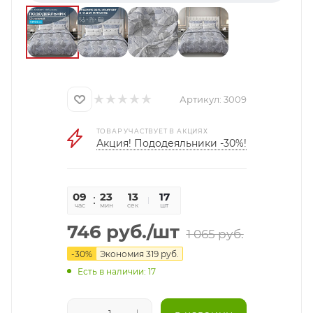
Артикул:
3009
ТОВАР УЧАСТВУЕТ В АКЦИЯХ
Акция! Пододеяльники -30%!
09
23
12
17
час
мин
сек
шт
746
руб.
/шт
1 065
руб.
-
30
%
Экономия
319
руб.
Есть в наличии: 17