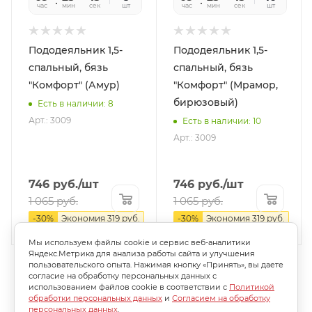
час
мин
сек
шт
час
мин
сек
шт
Пододеяльник 1,5-
Пододеяльник 1,5-
спальный, бязь
спальный, бязь
"Комфорт" (Амур)
"Комфорт" (Мрамор,
бирюзовый)
Есть в наличии: 8
Арт.: 3009
Есть в наличии: 10
Арт.: 3009
746
руб.
/шт
746
руб.
/шт
1 065
руб.
1 065
руб.
-
30
%
Экономия
319
руб.
-
30
%
Экономия
319
руб.
Мы используем файлы cookie и сервис веб-аналитики
Яндекс.Метрика для анализа работы сайта и улучшения
пользовательского опыта. Нажимая кнопку «Принять», вы даете
согласие на обработку персональных данных с
использованием файлов cookie в соответствии с
Политикой
обработки персональных данных
и
Согласием на обработку
персональных данных
.