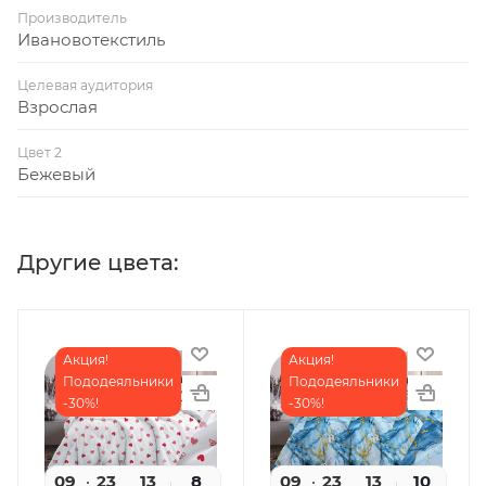
Производитель
Ивановотекстиль
Целевая аудитория
Взрослая
Цвет 2
Бежевый
Другие цвета:
Акция!
Акция!
Пододеяльники
Пододеяльники
-30%!
-30%!
09
23
12
8
09
23
12
10