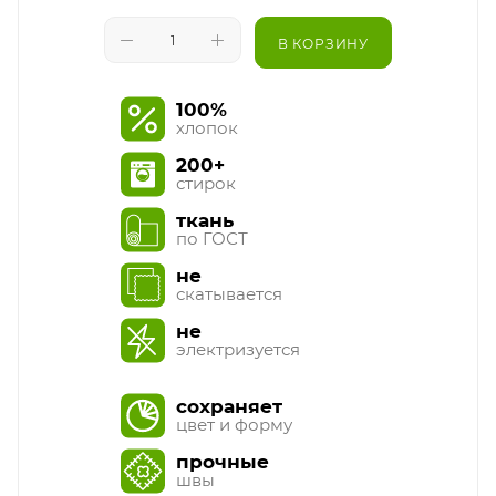
В КОРЗИНУ
100%
хлопок
200+
стирок
ткань
по ГОСТ
не
скатывается
не
электризуется
сохраняет
цвет и форму
прочные
швы