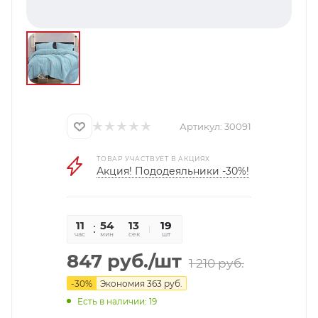
Артикул:
30091
ТОВАР УЧАСТВУЕТ В АКЦИЯХ
Акция! Пододеяльники -30%!
11
54
13
19
час
мин
сек
шт
847
руб.
/шт
1 210
руб.
-
30
%
Экономия
363
руб.
Есть в наличии: 19