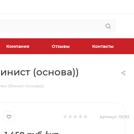
Компания
Отзывы
Контакты
инист (основа))
ин (Финист (основа))
Артикул:
15093