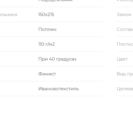
яльника
150x215
Замок
Поплин
Состав
110 г/м2
Плотно
При 40 градусах
Цвет
Финист
Вид пр
Ивановотекстиль
Целева