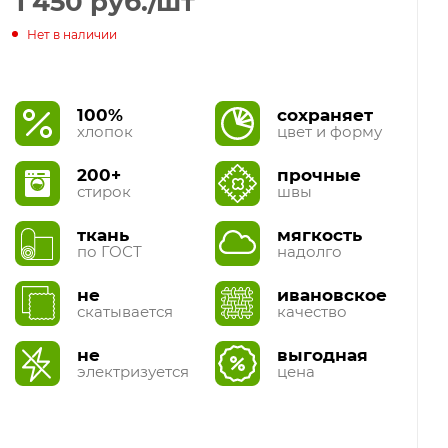
1 450
руб.
/шт
Нет в наличии
100%
сохраняет
хлопок
цвет и форму
200+
прочные
стирок
швы
ткань
мягкость
по ГОСТ
надолго
не
ивановское
скатывается
качество
не
выгодная
электризуется
цена