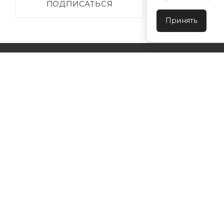
ПОДПИСАТЬСЯ
Принять
О КОМПАНИИ
АКЦИИ
КАК КУПИТЬ
УСЛОВИЯ ОПЛАТЫ
ДОСТАВКА
ТЕХПОДДЕ
КОНТАКТЫ
2026 © ООО "Ивановотекстиль". ОГРН:1073703000029