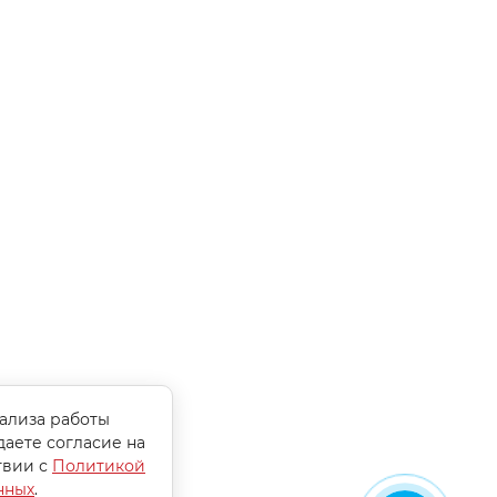
нализа работы
даете согласие на
твии с
Политикой
нных
.