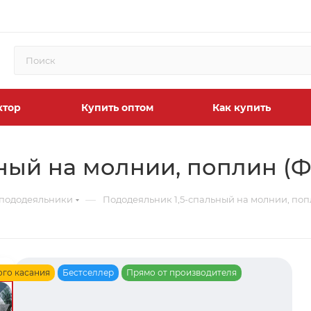
ктор
Купить оптом
Как купить
ный на молнии, поплин (Ф
—
 пододеяльники
Пододеяльник 1,5-спальный на молнии, попл
ого касания
Бестселлер
Прямо от производителя