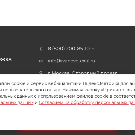
8 (800) 200-85-10
РЖКА
info@ivanovotextil.ru
г. Москва, Огородный проезд,
д.9
йлы cookie и сервис веб-аналитики Яндекс.Метрика для а
я пользовательского опыта. Нажимая кнопку «Принять», вы 
альных данных с использованием файлов cookie в соответс
нальных данных
и
Согласием на обработку персональных да
Создайте идеальный комплект
Конструктор постельного белья