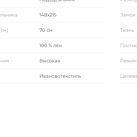
яльника
148x215
Замок
(см)
70 см
Ткань
100 % лён
Плотно
ения
Высокая
Режим
Ивановотекстиль
Целева