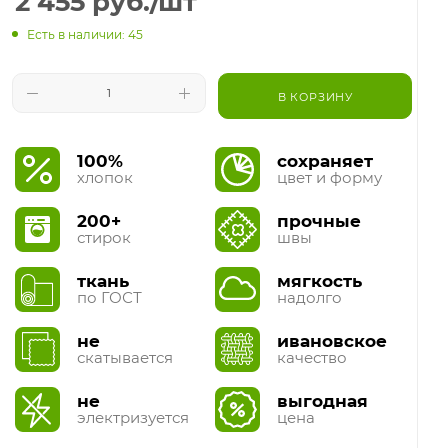
2 455
руб.
/шт
Есть в наличии: 45
В КОРЗИНУ
100%
сохраняет
хлопок
цвет и форму
200+
прочные
стирок
швы
ткань
мягкость
по ГОСТ
надолго
не
ивановское
скатывается
качество
не
выгодная
электризуется
цена