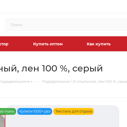
ктор
Купить оптом
Как купить
ый, лен 100 %, серый
—
 пододеяльники
Пододеяльник 1,5-спальный, лен 100 %, сер
ая ткань
Купили 1000+ раз
Текстиль для отдыха