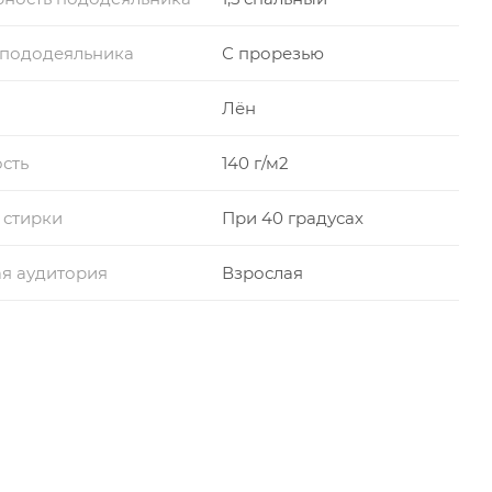
 пододеяльника
С прорезью
Лён
сть
140 г/м2
 стирки
При 40 градусах
я аудитория
Взрослая