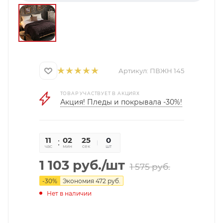
Артикул:
ПВЖН 145
ТОВАР УЧАСТВУЕТ В АКЦИЯХ
Акция! Пледы и покрывала -30%!
11
02
25
0
час
мин
сек
шт
1 103
руб.
/шт
1 575
руб.
-
30
%
Экономия
472
руб.
Нет в наличии