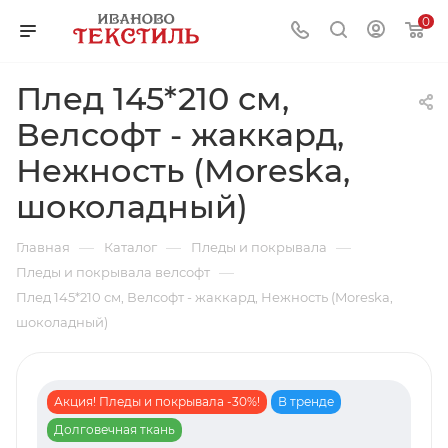
0
Плед 145*210 см,
Велсофт - жаккард,
Нежность (Moreska,
шоколадный)
—
—
—
Главная
Каталог
Пледы и покрывала
—
Пледы и покрывала велсофт
Плед 145*210 см, Велсофт - жаккард, Нежность (Moreska,
шоколадный)
Акция! Пледы и покрывала -30%!
В тренде
Долговечная ткань