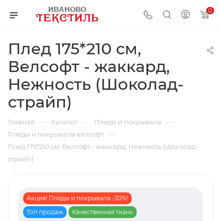
0
Плед 175*210 см,
Велсофт - жаккард,
Нежность (Шоколад-
страйп)
—
—
—
Главная
Каталог
Пледы и покрывала
—
Пледы и покрывала велсофт
Плед 175*210 см, Велсофт - жаккард, Нежность (Шоколад-
страйп)
Акция! Пледы и покрывала -30%!
Топ продаж
Качественная ткань