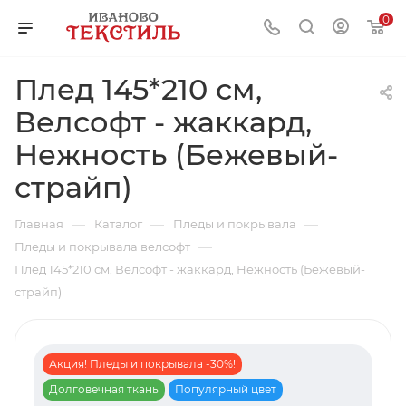
0
Плед 145*210 см,
Велсофт - жаккард,
Нежность (Бежевый-
страйп)
—
—
—
Главная
Каталог
Пледы и покрывала
—
Пледы и покрывала велсофт
Плед 145*210 см, Велсофт - жаккард, Нежность (Бежевый-
страйп)
Акция! Пледы и покрывала -30%!
Долговечная ткань
Популярный цвет