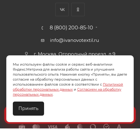
8 (800) 200-85-10
info@ivanovotextil.ru
г. Москва, Огородный проезд, д.9
Мы используем файлы cookie и сервис веб-аналитики
СОГЛАСИЕ НА ОБРАБОТКУ ПЕРСОНАЛЬНЫХ ДАННЫХ
Яндекс.Метрика для анализа работы сайта и улучшения
пользовательского опыта. Нажимая кнопку «Принять», вы даете
согласие на обработку персональных данных с
ПОЛИТИКА ОБРАБОТКИ ПЕРСОНАЛЬНЫХ ДАННЫХ
использованием файлов cookie в соответствии с
Политикой
обработки персональных данных
и
Согласием на обработку
персональных данных
.
Принять
2026 © ООО "Ивановотекстиль". ОГРН:1073703000029
Создайте идеальный комплект
Конструктор постельного белья