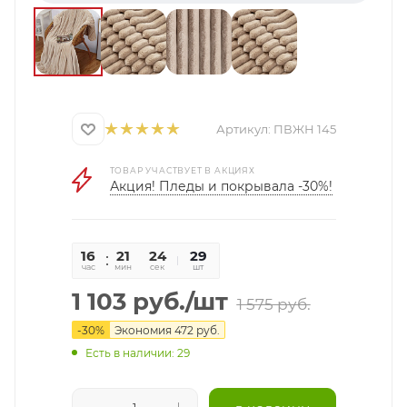
Артикул:
ПВЖН 145
ТОВАР УЧАСТВУЕТ В АКЦИЯХ
Акция! Пледы и покрывала -30%!
16
21
24
29
час
мин
сек
шт
1 103
руб.
/шт
1 575
руб.
-
30
%
Экономия
472
руб.
Есть в наличии: 29