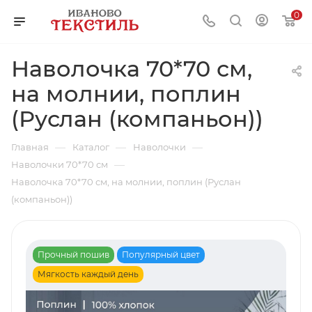
0
Наволочка 70*70 см,
на молнии, поплин
(Руслан (компаньон))
—
—
—
Главная
Каталог
Наволочки
—
Наволочки 70*70 см
Наволочка 70*70 см, на молнии, поплин (Руслан
(компаньон))
Прочный пошив
Популярный цвет
Мягкость каждый день