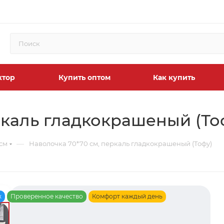
ктор
Купить оптом
Как купить
ркаль гладкокрашеный (То
—
см
Наволочка 70*70 см, перкаль гладкокрашеный (Тофу)
ж
Проверенное качество
Комфорт каждый день