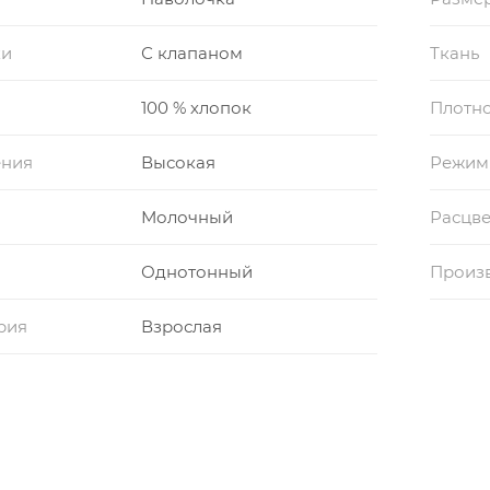
ки
С клапаном
Ткань
100 % хлопок
Плотно
ения
Высокая
Режим
Молочный
Расцве
Однотонный
Произ
рия
Взрослая