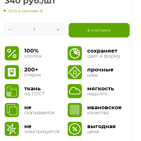
340
руб.
/шт
Есть в наличии: 8
В КОРЗИНУ
100%
сохраняет
хлопок
цвет и форму
200+
прочные
стирок
швы
ткань
мягкость
по ГОСТ
надолго
не
ивановское
скатывается
качество
не
выгодная
электризуется
цена