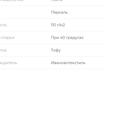
Перкаль
сть
110 г/м2
 стирки
При 40 градусах
тка
Тофу
водитель
Ивановотекстиль