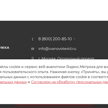
8 (800) 200-85-10
РЖКА
info@ivanovotextil.ru
г. Москва, Огородный проезд,
д.9
йлы cookie и сервис веб-аналитики Яндекс.Метрика для а
я пользовательского опыта. Нажимая кнопку «Принять», вы 
альных данных с использованием файлов cookie в соответс
нальных данных
и
Согласием на обработку персональных да
Создайте идеальный комплект
Конструктор постельного белья