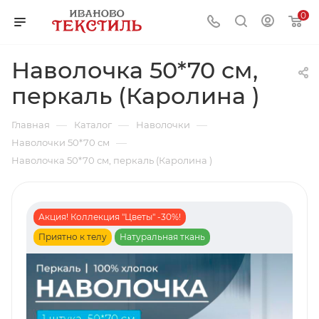
0
Наволочка 50*70 см,
перкаль (Каролина )
—
—
—
Главная
Каталог
Наволочки
—
Наволочки 50*70 см
Наволочка 50*70 см, перкаль (Каролина )
Акция! Коллекция "Цветы" -30%!
Приятно к телу
Натуральная ткань