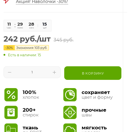
Акция! Наволочки -30%!
11
29
28
15
час
мин
сек
шт
242
руб.
/шт
345
руб.
-
30
%
Экономия
103
руб.
Есть в наличии: 15
В КОРЗИНУ
100%
сохраняет
хлопок
цвет и форму
200+
прочные
стирок
швы
ткань
мягкость