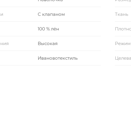
ки
С клапаном
Ткань
100 % лён
Плотно
ения
Высокая
Режим
Ивановотекстиль
Целева