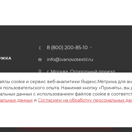
8 (800) 200-85-10
РЖКА
info@ivanovotextil.ru
г. Москва, Огородный проезд,
д.9
йлы cookie и сервис веб-аналитики Яндекс.Метрика для а
я пользовательского опыта. Нажимая кнопку «Принять», вы 
альных данных с использованием файлов cookie в соответс
нальных данных
и
Согласием на обработку персональных да
Создайте идеальный комплект
Конструктор постельного белья