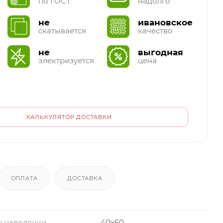
по ГОСТ
надолго
не
ивановское
скатывается
качество
не
выгодная
электризуется
цена
КАЛЬКУЛЯТОР ДОСТАВКИ
ОПЛАТА
ДОСТАВКА
р наволочки
40x60