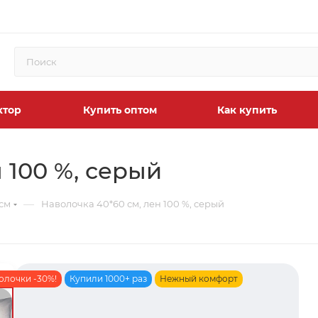
ктор
Купить оптом
Как купить
 100 %, серый
—
см
Наволочка 40*60 см, лен 100 %, серый
олочки -30%!
Купили 1000+ раз
Нежный комфорт