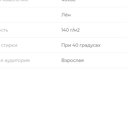
Лён
сть
140 г/м2
 стирки
При 40 градусах
я аудитория
Взрослая