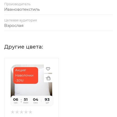
Производитель
Ивановотекстиль
Целевая аудитория
Взрослая
Другие цвета:
Акция!
Наволочки
-30%!
06
51
04
93
час
мин
сек
шт