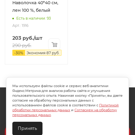
Наволочка 40*40 см,
лен 100 %, белый
Есть в наличии: 93
Арт.: 1916
203
руб.
/шт
290
руб.
-
30
%
Экономия
87
руб.
Мы используем файлы cookie и сервис веб-аналитики
Яндекс.Метрика для анализа работы сайта и улучшения
пользовательского опыта. Нажимая кнопку «Принять», вы даете
О КОМПАНИИ
АКЦИИ
КАК КУПИТЬ
согласие на обработку персональных данных с
использованием файлов cookie в соответствии с
Политикой
УСЛОВИЯ ОПЛАТЫ
ДОСТАВКА
обработки персональных данных
и
Согласием на обработку
персональных данных
.
ТЕХПОДДЕРЖКА
КОНТАКТЫ
Принять
Создайте идеальный комплект