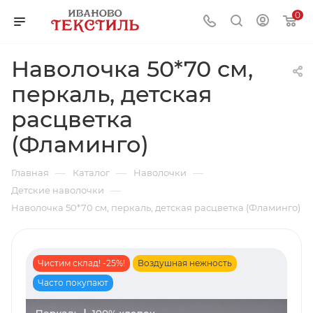
0
Наволочка 50*70 см,
перкаль, детская
расцветка
(Фламинго)
—
—
—
Главная
Каталог
Наволочки
—
Детские наволочки
Наволочка 50*70 см, перкаль, детская расцветка (Фламинго)
Чистим склад! -25%!
Воздушная нежность
Часто покупают