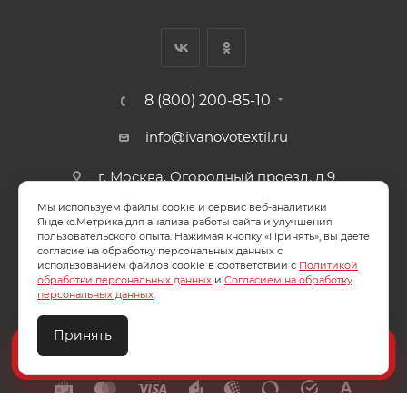
8 (800) 200-85-10
info@ivanovotextil.ru
г. Москва, Огородный проезд, д.9
Мы используем файлы cookie и сервис веб-аналитики
СОГЛАСИЕ НА ОБРАБОТКУ ПЕРСОНАЛЬНЫХ ДАННЫХ
Яндекс.Метрика для анализа работы сайта и улучшения
пользовательского опыта. Нажимая кнопку «Принять», вы даете
согласие на обработку персональных данных с
ПОЛИТИКА ОБРАБОТКИ ПЕРСОНАЛЬНЫХ ДАННЫХ
использованием файлов cookie в соответствии с
Политикой
обработки персональных данных
и
Согласием на обработку
персональных данных
.
Принять
2026 © ООО "Ивановотекстиль". ОГРН:1073703000029
Создайте идеальный комплект
Конструктор постельного белья