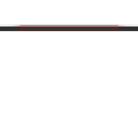
Создайте идеальный комплект
Конструктор постельного белья
8 (800) 200-85-10
РЖКА
info@ivanovotextil.ru
г. Москва, Огородный проезд,
д.9