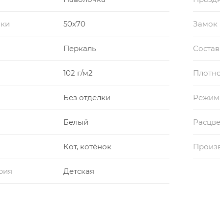
чки
50x70
Замок
Перкаль
Состав
102 г/м2
Плотно
Без отделки
Режим
Белый
Расцве
Кот, котёнок
Произ
рия
Детская