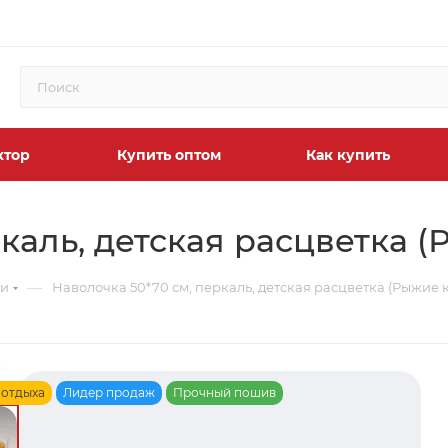
ктор
Купить оптом
Как купить
каль, детская расцветка (
—
ки
Наволочка 50*70 см, перкаль, детская расцветка (Рыжие к
 отдыха
Лидер продаж
Прочный пошив