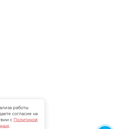
нализа работы
даете согласие на
твии с
Политикой
нных
.