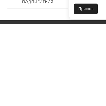
ПОДПИСАТЬСЯ
Принять
О КОМПАНИИ
АКЦИИ
КАК КУПИТЬ
УСЛОВИЯ ОПЛАТЫ
ДОСТАВКА
ТЕХПОДДЕ
КОНТАКТЫ
2026 © ООО "Ивановотекстиль". ОГРН:1073703000029