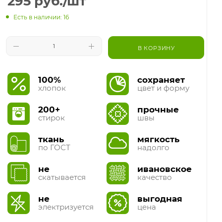
295
руб.
/шт
Есть в наличии: 16
В КОРЗИНУ
100%
сохраняет
хлопок
цвет и форму
200+
прочные
стирок
швы
ткань
мягкость
по ГОСТ
надолго
не
ивановское
скатывается
качество
не
выгодная
электризуется
цена