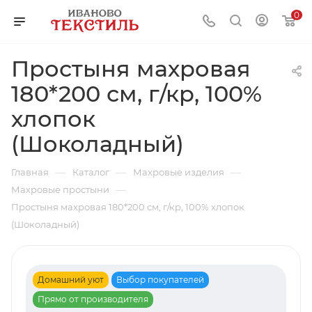
0
Простыня махровая
180*200 см, г/кр, 100%
хлопок
(Шоколадный)
—
—
—
Главная
Каталог
Махровые изделия
—
Махровые простыни
Простыня махровая 180*200 см, г/кр, 100% хлопок
(Шоколадный)
Домашний уют
Выбор покупателей
Прямо от производителя