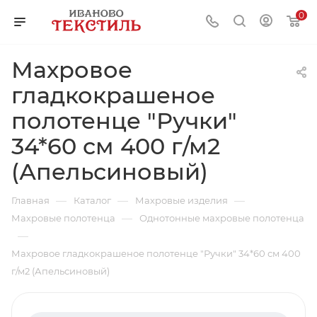
0
Махровое
гладкокрашеное
полотенце "Ручки"
34*60 см 400 г/м2
(Апельсиновый)
—
—
—
Главная
Каталог
Махровые изделия
—
Махровые полотенца
Однотонные махровые полотенца
—
Махровое гладкокрашеное полотенце "Ручки" 34*60 см 400
г/м2 (Апельсиновый)