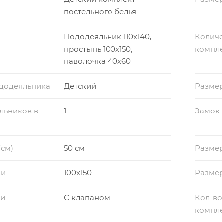
постельного белья
Пододеяльник 110х140,
Количе
простынь 100х150,
компл
наволочка 40х60
ододеяльника
Детский
Разме
льников в
1
Замок
(см)
50 см
Размер
ни
100x150
Разме
ки
С клапаном
Кол-во
компл