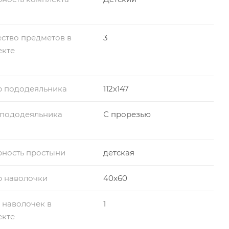
ство предметов в
3
екте
р пододеяльника
112x147
 пододеяльника
С прорезью
ность простыни
детская
р наволочки
40x60
 наволочек в
1
екте