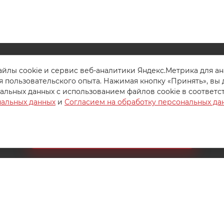
йлы cookie и сервис веб-аналитики Яндекс.Метрика для а
8 (800) 200-85-10
я пользовательского опыта. Нажимая кнопку «Принять», вы 
альных данных с использованием файлов cookie в соответс
РЖКА
info@ivanovotextil.ru
нальных данных
и
Согласием на обработку персональных да
г. Москва, Огородный проезд,
Создайте идеальный комплект
д.9
Конструктор постельного белья