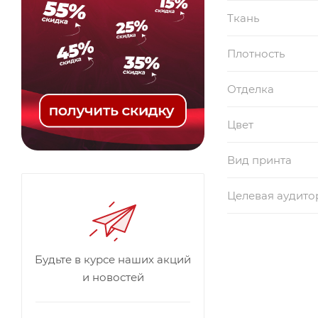
Ткань
Плотность
Отделка
Цвет
Вид принта
Целевая аудито
Будьте в курсе наших акций
и новостей