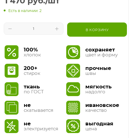
1 470
руб.
/шт
Есть в наличии: 2
В КОРЗИНУ
100%
сохраняет
хлопок
цвет и форму
200+
прочные
стирок
швы
ткань
мягкость
по ГОСТ
надолго
не
ивановское
скатывается
качество
не
выгодная
электризуется
цена