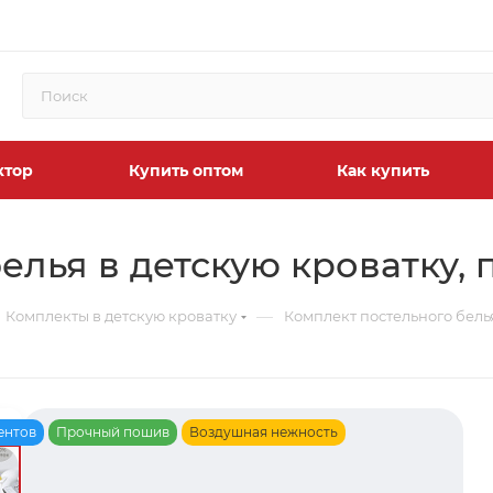
ктор
Купить оптом
Как купить
елья в детскую кроватку, 
—
Комплекты в детскую кроватку
Комплект постельного белья
ентов
Прочный пошив
Воздушная нежность