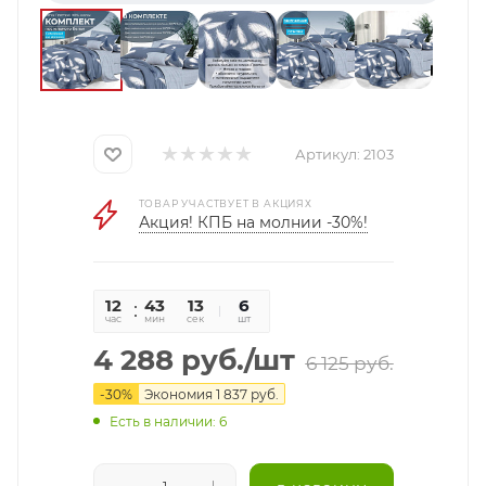
Артикул:
2103
ТОВАР УЧАСТВУЕТ В АКЦИЯХ
Акция! КПБ на молнии -30%!
12
43
12
6
час
мин
сек
шт
4 288
руб.
/шт
6 125
руб.
-
30
%
Экономия
1 837
руб.
Есть в наличии: 6