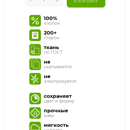
В КОРЗИНУ
100%
хлопок
200+
стирок
ткань
по ГОСТ
не
скатывается
не
электризуется
сохраняет
цвет и форму
прочные
швы
мягкость
надолго