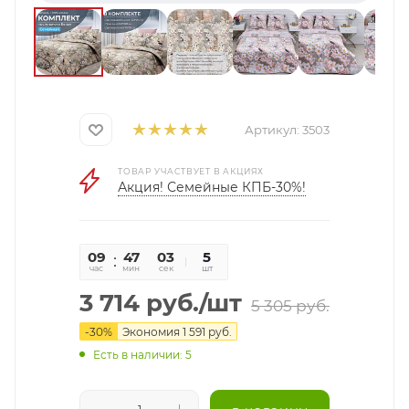
Артикул:
3503
ТОВАР УЧАСТВУЕТ В АКЦИЯХ
Акция! Семейные КПБ-30%!
09
47
02
5
час
мин
сек
шт
3 714
руб.
/шт
5 305
руб.
-
30
%
Экономия
1 591
руб.
Есть в наличии: 5