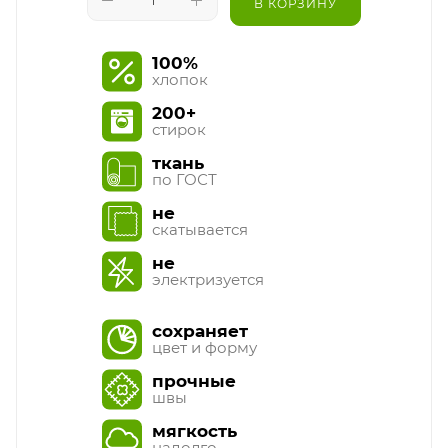
В КОРЗИНУ
100%
хлопок
200+
стирок
ткань
по ГОСТ
не
скатывается
не
электризуется
сохраняет
цвет и форму
прочные
швы
мягкость
надолго