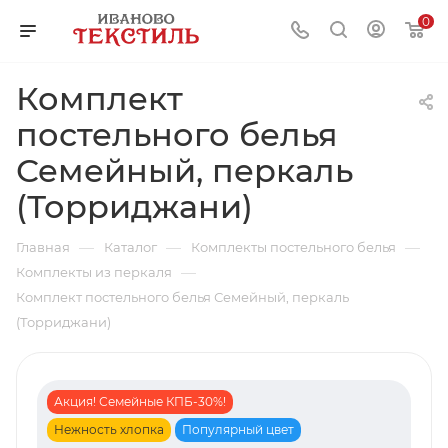
0
Комплект
постельного белья
Семейный, перкаль
(Торриджани)
—
—
—
Главная
Каталог
Комплекты постельного белья
—
Комплекты из перкаля
Комплект постельного белья Семейный, перкаль
(Торриджани)
Акция! Семейные КПБ-30%!
Нежность хлопка
Популярный цвет