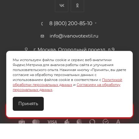
8 (800) 200-85-10
info@ivanovotextil.ru
г. Москва, Огородный проезд, д.9
Мы используем файлы cookie и сервис веб-аналитики
СОГЛАСИЕ НА ОБРАБОТКУ ПЕРСОНАЛЬНЫХ ДАННЫХ
Яндекс.Метрика для анализа работы сайта и улучшения
пользовательского опыта. Нажимая кнопку «Принять», вы даете
согласие на обработку персональных данных с
ПОЛИТИКА ОБРАБОТКИ ПЕРСОНАЛЬНЫХ ДАННЫХ
использованием файлов cookie в соответствии с
Политикой
обработки персональных данных
и
Согласием на обработку
персональных данных
.
Принять
2026 © ООО "Ивановотекстиль". ОГРН:1073703000029
Создайте идеальный комплект
Конструктор постельного белья