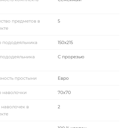
ство предметов в
5
екте
р пододеяльника
150x215
 пододеяльника
С прорезью
ность простыни
Евро
р наволочки
70x70
 наволочек в
2
екте