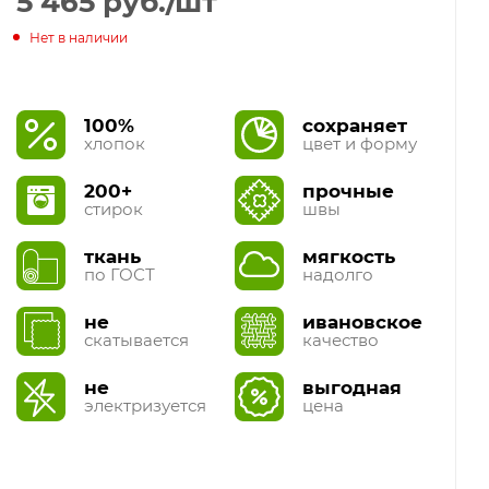
5 465
руб.
/шт
Нет в наличии
100%
сохраняет
хлопок
цвет и форму
200+
прочные
стирок
швы
ткань
мягкость
по ГОСТ
надолго
не
ивановское
скатывается
качество
не
выгодная
электризуется
цена