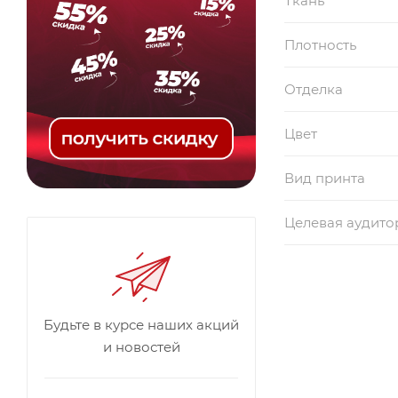
Ткань
Плотность
Отделка
Цвет
Вид принта
Целевая аудито
Будьте в курсе наших акций
и новостей