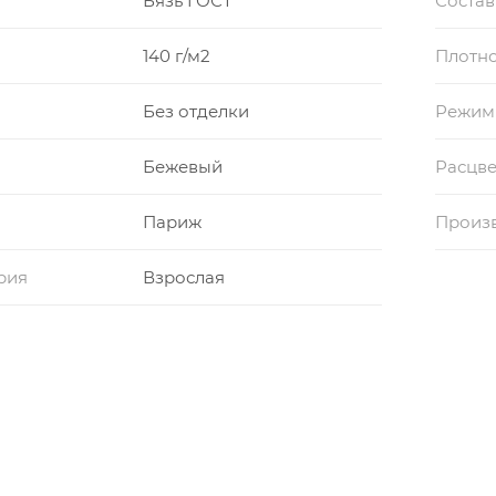
Бязь ГОСТ
Состав
140 г/м2
Плотно
Без отделки
Режим
Бежевый
Расцве
Париж
Произ
рия
Взрослая