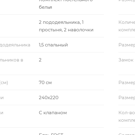
белья
2 пододеяльника, 1
Количе
простыня, 2 наволочки
компл
ододеяльника
1,5 спальный
Разме
льников в
2
Замок
(см)
70 см
Размер
ни
240x220
Разме
ки
С клапаном
Кол-во
компл