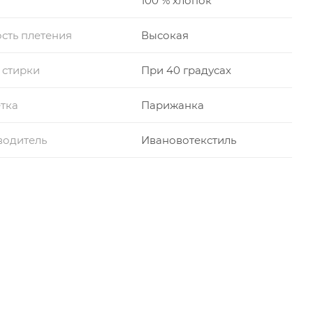
100 % хлопок
сть плетения
Высокая
 стирки
При 40 градусах
тка
Парижанка
водитель
Ивановотекстиль