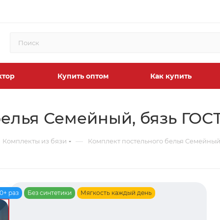
ктор
Купить оптом
Как купить
елья Семейный, бязь ГОС
—
Комплекты из бязи
Комплект постельного белья Семейный
0+ раз
Без синтетики
Мягкость каждый день