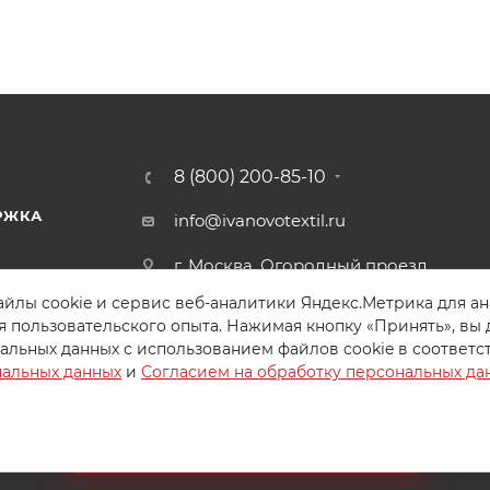
8 (800) 200-85-10
РЖКА
info@ivanovotextil.ru
г. Москва, Огородный проезд,
д.9
йлы cookie и сервис веб-аналитики Яндекс.Метрика для а
я пользовательского опыта. Нажимая кнопку «Принять», вы 
альных данных с использованием файлов cookie в соответс
нальных данных
и
Согласием на обработку персональных да
Создайте идеальный комплект
Конструктор постельного белья