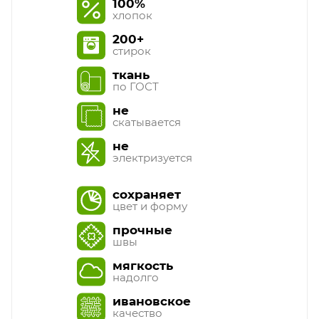
100%
хлопок
200+
стирок
ткань
по ГОСТ
не
скатывается
не
электризуется
сохраняет
цвет и форму
прочные
швы
мягкость
надолго
ивановское
качество