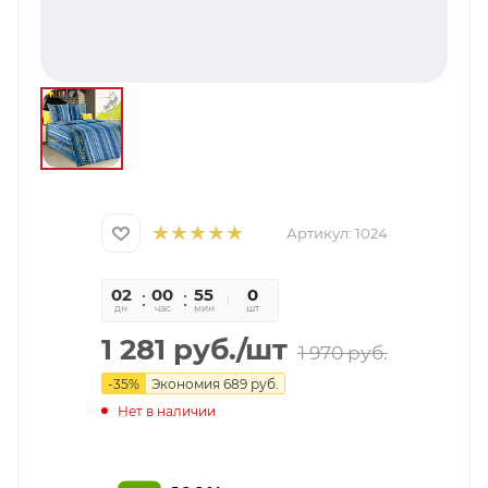
Артикул:
1024
02
00
55
01
0
дн
час
мин
сек
шт
1 281
руб.
/шт
1 970
руб.
-
35
%
Экономия
689
руб.
Нет в наличии