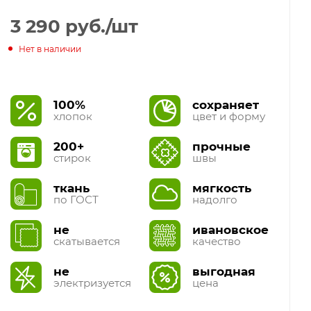
3 290
руб.
/шт
Нет в наличии
100%
сохраняет
хлопок
цвет и форму
200+
прочные
стирок
швы
ткань
мягкость
по ГОСТ
надолго
не
ивановское
скатывается
качество
не
выгодная
электризуется
цена