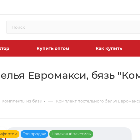
ктор
Купить оптом
Как купить
елья Евромакси, бязь "Ко
—
Комплекты из бязи
Комплект постельного белья Евромакси
омфортом
Топ продаж
Надежный текстиль