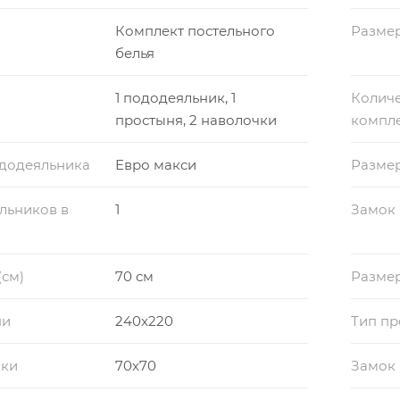
Комплект постельного
Размер
белья
1 пододеяльник, 1
Количе
простыня, 2 наволочки
компл
ододеяльника
Евро макси
Разме
льников в
1
Замок
(см)
70 см
Размер
ни
240x220
Тип пр
чки
70x70
Замок