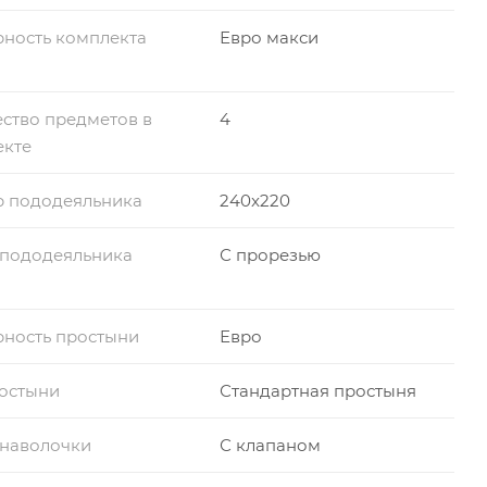
ность комплекта
Евро макси
ство предметов в
4
екте
р пододеяльника
240x220
 пододеяльника
С прорезью
ность простыни
Евро
остыни
Стандартная простыня
 наволочки
С клапаном