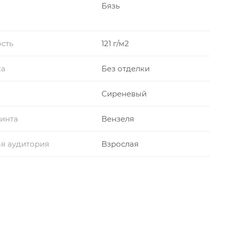
Бязь
сть
121 г/м2
ка
Без отделки
Сиреневый
инта
Вензеля
я аудитория
Взрослая