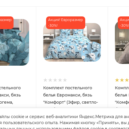
размер
Акция! Евроразмер
Акци
-30%!
-30%
стельного
Комплект постельного
Компл
кси, бязь
белья Евромакси, бязь
белья 
огема,
"Комфорт" (Эфир, светло-
"Комфо
голубой)
бежев
йлы cookie и сервис веб-аналитики Яндекс.Метрика для а
Арт.: 3005
и: 1
Есть в наличии: 5
Есть 
я пользовательского опыта. Нажимая кнопку «Принять», вы 
Арт.: 3005
Арт.: 30
альных данных с использованием файлов cookie в соответс