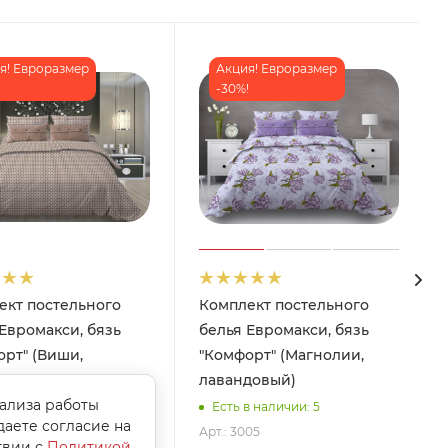
я! Евроразмер
Акция! Евроразмер
!
-30%!
ект постельного
Комплект постельного
Евромакси, бязь
белья Евромакси, бязь
рт" (Виши,
"Комфорт" (Магнолии,
ый)
лавандовый)
нализа работы
в наличии: 5
Есть в наличии: 5
даете согласие на
05
Арт.: 3005
твии с
Политикой