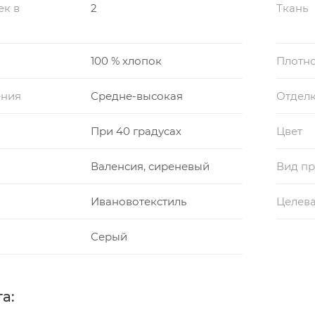
ек в
2
Ткань
100 % хлопок
Плотно
ения
Средне-высокая
Отдел
При 40 градусах
Цвет
Валенсия, сиреневый
Вид пр
Ивановотекстиль
Целева
Серый
а: