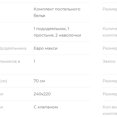
Комплект постельного
Размер
белья
1 пододеяльник, 1
Количе
простыня, 2 наволочки
компл
ододеяльника
Евро макси
Разме
льников в
1
Замок
(см)
70 см
Размер
ни
240x220
Разме
ки
С клапаном
Кол-во
компл