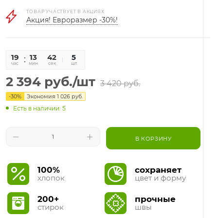
ТОВАР УЧАСТВУЕТ В АКЦИЯХ
Акция! Евроразмер -30%!
19
13
42
5
час
мин
сек
шт
2 394
руб.
/шт
3 420
руб.
-
30
%
Экономия
1 026
руб.
Есть в наличии: 5
В КОРЗИНУ
100%
сохраняет
хлопок
цвет и форму
200+
прочные
стирок
швы