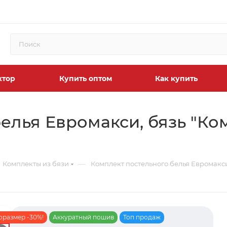
ктор
Купить оптом
Как купить
елья Евромакси, бязь "Ко
—
Комплекты из бязи
Комплект постельного белья Евромакси
оразмер -30%!
Аккуратный пошив
Топ продаж