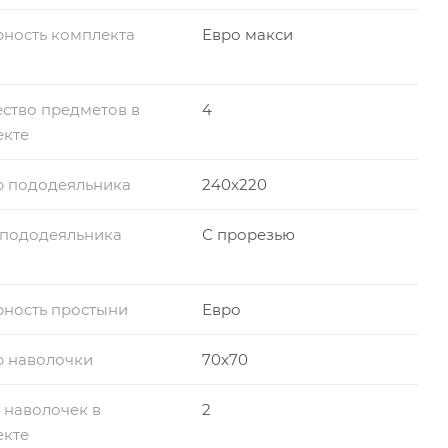
ность комплекта
Евро макси
ство предметов в
4
екте
р пододеяльника
240x220
 пододеяльника
С прорезью
ность простыни
Евро
р наволочки
70x70
 наволочек в
2
екте