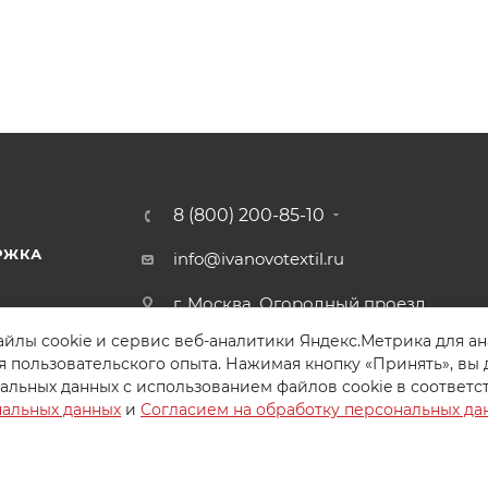
8 (800) 200-85-10
РЖКА
info@ivanovotextil.ru
г. Москва, Огородный проезд,
д.9
йлы cookie и сервис веб-аналитики Яндекс.Метрика для а
я пользовательского опыта. Нажимая кнопку «Принять», вы 
альных данных с использованием файлов cookie в соответс
нальных данных
и
Согласием на обработку персональных да
Создайте идеальный комплект
Конструктор постельного белья