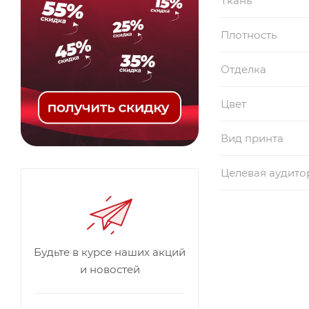
Ткань
Плотность
Отделка
Цвет
Вид принта
Целевая аудито
Будьте в курсе наших акций
и новостей