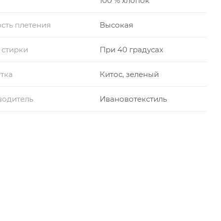
100 % хлопок
сть плетения
Высокая
 стирки
При 40 градусах
тка
Китос, зеленый
водитель
Ивановотекстиль