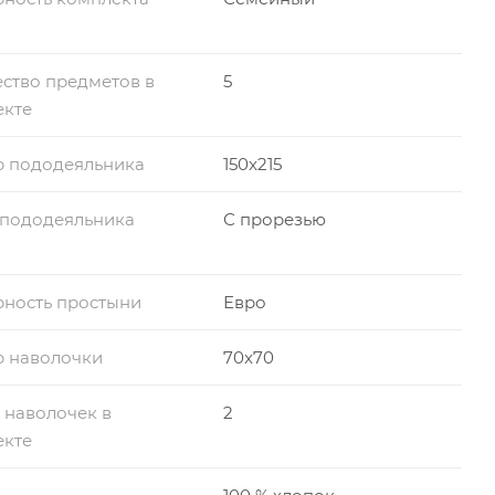
ство предметов в
5
екте
р пододеяльника
150x215
 пододеяльника
С прорезью
ность простыни
Евро
р наволочки
70x70
 наволочек в
2
екте