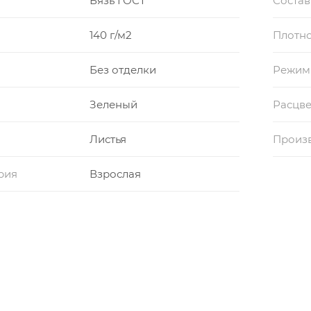
Бязь ГОСТ
Состав
140 г/м2
Плотно
Без отделки
Режим
Зеленый
Расцве
Листья
Произ
рия
Взрослая