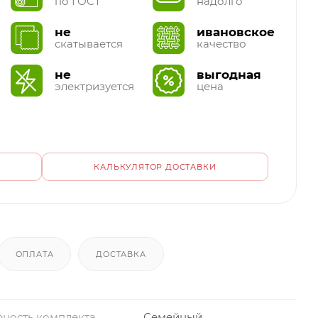
по ГОСТ
надолго
не
ивановское
скатывается
качество
не
выгодная
электризуется
цена
КАЛЬКУЛЯТОР ДОСТАВКИ
ОПЛАТА
ДОСТАВКА
ность комплекта
Семейный