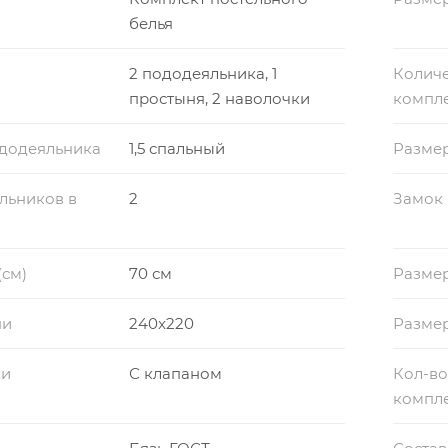
белья
2 пододеяльника, 1
Количе
простыня, 2 наволочки
компл
ододеяльника
1,5 спальный
Разме
льников в
2
Замок
(см)
70 см
Размер
ни
240x220
Разме
ки
С клапаном
Кол-во
компл