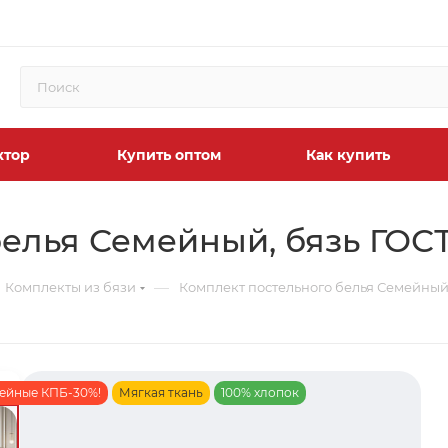
ктор
Купить оптом
Как купить
елья Семейный, бязь ГОСТ
—
Комплекты из бязи
Комплект постельного белья Семейный,
мейные КПБ-30%!
Мягкая ткань
100% хлопок