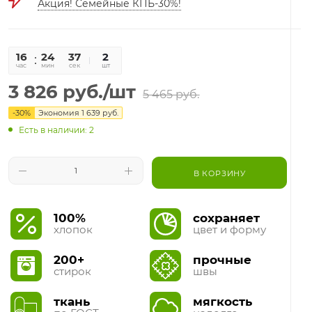
Акция! Семейные КПБ-30%!
16
24
37
2
час
мин
сек
шт
3 826
руб.
/шт
5 465
руб.
-
30
%
Экономия
1 639
руб.
Есть в наличии: 2
В КОРЗИНУ
100%
сохраняет
хлопок
цвет и форму
200+
прочные
стирок
швы
ткань
мягкость