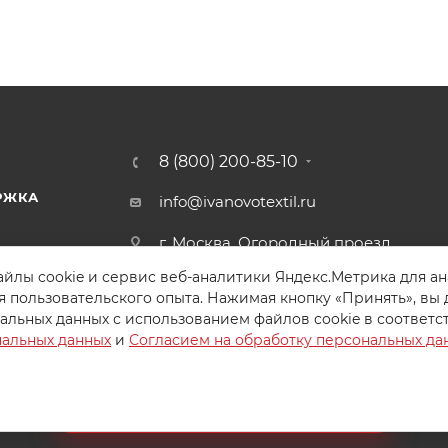
8 (800) 200-85-10
РЖКА
info@ivanovotextil.ru
г. Москва, Огородный проезд,
д.9
йлы cookie и сервис веб-аналитики Яндекс.Метрика для а
я пользовательского опыта. Нажимая кнопку «Принять», вы 
альных данных с использованием файлов cookie в соответс
нальных данных
и
Согласием на обработку персональных да
Создайте идеальный комплект
Конструктор постельного белья