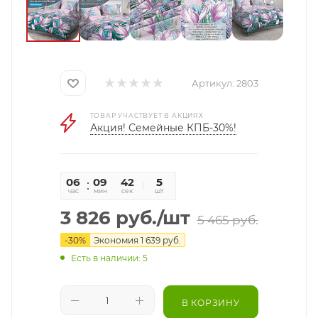
Артикул:
2803
ТОВАР УЧАСТВУЕТ В АКЦИЯХ
Акция! Семейные КПБ-30%!
06
09
41
5
час
мин
сек
шт
3 826
руб.
/шт
5 465
руб.
-
30
%
Экономия
1 639
руб.
Есть в наличии: 5
В КОРЗИНУ