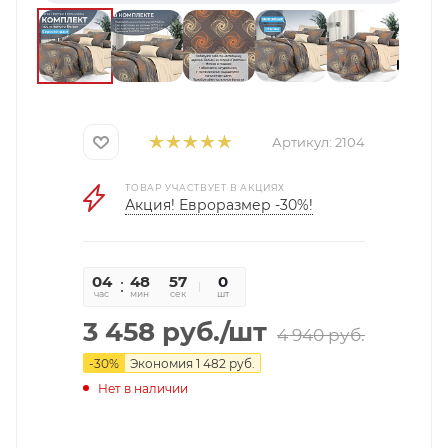
Артикул:
2104
ТОВАР УЧАСТВУЕТ В АКЦИЯХ
Акция! Евроразмер -30%!
04
48
56
0
час
мин
сек
шт
3 458
руб.
/шт
4 940
руб.
-
30
%
Экономия
1 482
руб.
Нет в наличии