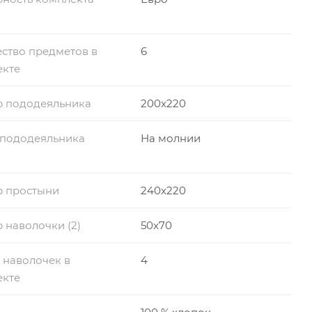
ство предметов в
6
екте
р пододеяльника
200x220
 пододеяльника
На молнии
р простыни
240x220
 наволочки (2)
50x70
 наволочек в
4
екте