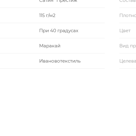
Сатин "Престиж"
Состав
115 г/м2
Плотно
При 40 градусах
Цвет
Маракай
Вид пр
Ивановотекстиль
Целева