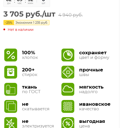
дн
час
мин
сек
шт
3 705
руб.
/шт
4 940
руб.
-
25
%
Экономия
1 235
руб.
Нет в наличии
100%
сохраняет
хлопок
цвет и форму
200+
прочные
стирок
швы
ткань
мягкость
по ГОСТ
надолго
не
ивановское
скатывается
качество
не
выгодная
электризуется
цена