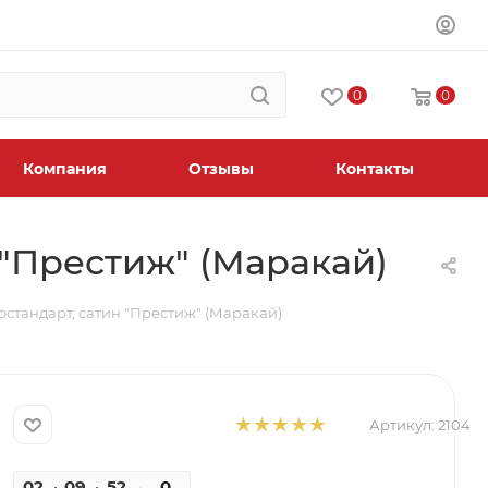
0
0
Компания
Отзывы
Контакты
 "Престиж" (Маракай)
остандарт, сатин "Престиж" (Маракай)
Артикул:
2104
02
09
52
06
0