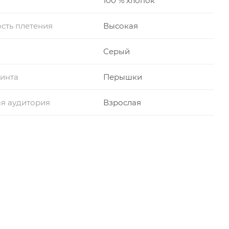
100 % хлопок
сть плетения
Высокая
Серый
инта
Перышки
я аудитория
Взрослая