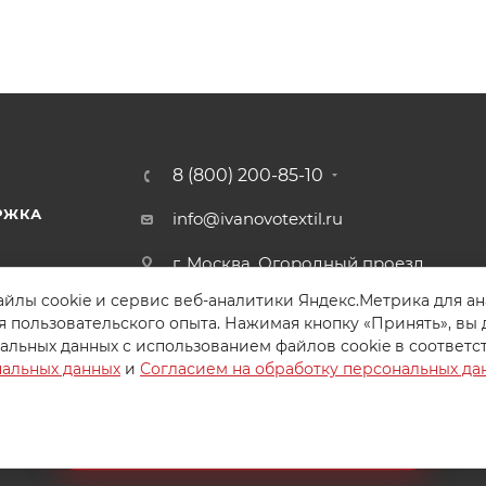
8 (800) 200-85-10
РЖКА
info@ivanovotextil.ru
г. Москва, Огородный проезд,
д.9
йлы cookie и сервис веб-аналитики Яндекс.Метрика для а
я пользовательского опыта. Нажимая кнопку «Принять», вы 
альных данных с использованием файлов cookie в соответс
нальных данных
и
Согласием на обработку персональных да
Создайте идеальный комплект
Конструктор постельного белья