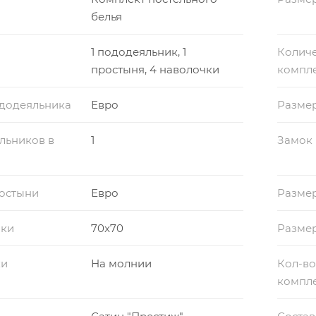
белья
1 пододеяльник, 1
Количе
простыня, 4 наволочки
компл
ододеяльника
Евро
Разме
льников в
1
Замок
ростыни
Евро
Разме
чки
70x70
Размер
ки
На молнии
Кол-во
компл