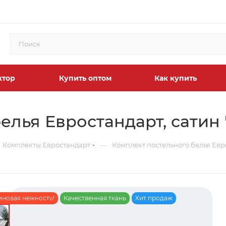
ктор
Купить оптом
Как купить
елья Евростандарт, сатин
—
Комплекты Евростандарт
Комплект постельного белья Евр
иновая нежность!
Качественная ткань
Хит продаж