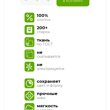
В КОРЗИНУ
100%
хлопок
200+
стирок
ткань
по ГОСТ
не
скатывается
не
электризуется
сохраняет
цвет и форму
прочные
швы
мягкость
надолго