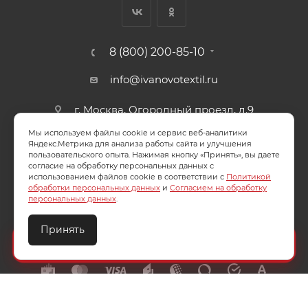
8 (800) 200-85-10
info@ivanovotextil.ru
г. Москва, Огородный проезд, д.9
Мы используем файлы cookie и сервис веб-аналитики
СОГЛАСИЕ НА ОБРАБОТКУ ПЕРСОНАЛЬНЫХ ДАННЫХ
Яндекс.Метрика для анализа работы сайта и улучшения
пользовательского опыта. Нажимая кнопку «Принять», вы даете
согласие на обработку персональных данных с
ПОЛИТИКА ОБРАБОТКИ ПЕРСОНАЛЬНЫХ ДАННЫХ
использованием файлов cookie в соответствии с
Политикой
обработки персональных данных
и
Согласием на обработку
персональных данных
.
Принять
2026 © ООО "Ивановотекстиль". ОГРН:1073703000029
Создайте идеальный комплект
Конструктор постельного белья