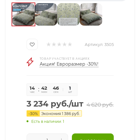
Артикул:
3505
ТОВАР УЧАСТВУЕТ В АКЦИЯХ
Акция! Евроразмер -30%!
14
42
45
1
час
мин
сек
шт
3 234
руб.
/шт
4 620
руб.
-
30
%
Экономия
1 386
руб.
Есть в наличии: 1