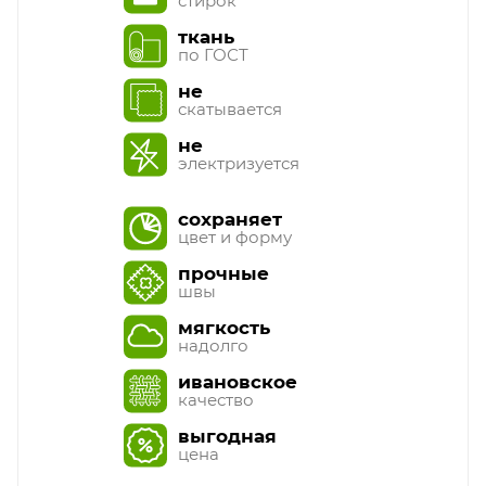
стирок
ткань
по ГОСТ
не
скатывается
не
электризуется
сохраняет
цвет и форму
прочные
швы
мягкость
надолго
ивановское
качество
выгодная
цена