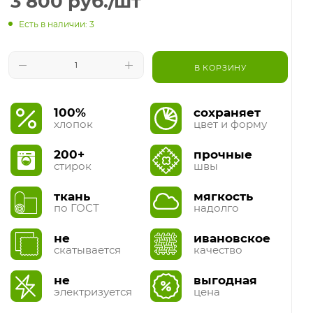
3 800
руб.
/шт
Есть в наличии: 3
В КОРЗИНУ
100%
сохраняет
хлопок
цвет и форму
200+
прочные
стирок
швы
ткань
мягкость
по ГОСТ
надолго
не
ивановское
скатывается
качество
не
выгодная
электризуется
цена