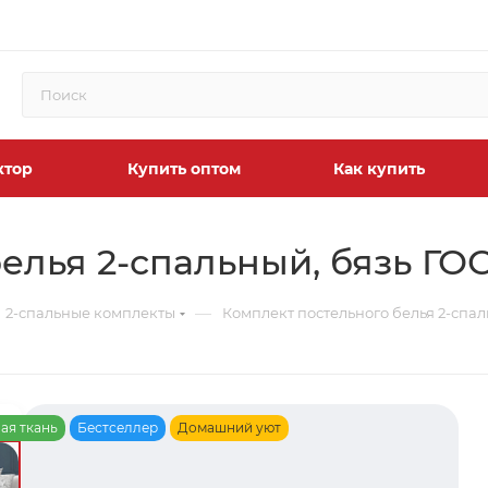
ктор
Купить оптом
Как купить
елья 2-спальный, бязь ГО
—
2-спальные комплекты
Комплект постельного белья 2-спал
ая ткань
Бестселлер
Домашний уют