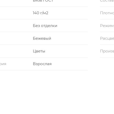
Бязь ГОСТ
Состав
140 г/м2
Плотно
Без отделки
Режим
Бежевый
Расцве
Цветы
Произ
рия
Взрослая