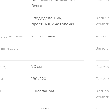
белья
1 пододеяльник, 1
Количе
простыня, 2 наволочки
компл
ододеяльника
2-х спальный
Разме
льников в
1
Замок
(см)
70 см
Размер
ни
180x220
Разме
ки
С клапаном
Кол-во
компл