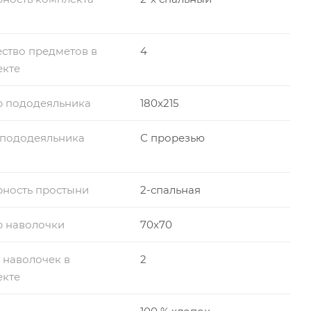
ство предметов в
4
екте
р пододеяльника
180x215
 пододеяльника
С прорезью
ность простыни
2-спальная
р наволочки
70x70
 наволочек в
2
екте