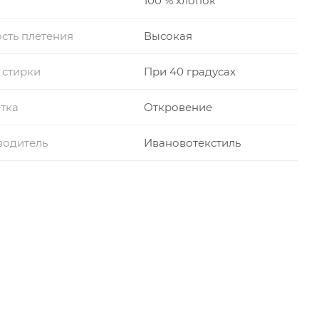
100 % хлопок
сть плетения
Высокая
 стирки
При 40 градусах
тка
Откровение
водитель
Ивановотекстиль