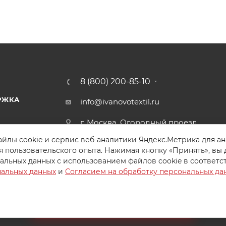
8 (800) 200-85-10
РЖКА
info@ivanovotextil.ru
г. Москва, Огородный проезд,
д.9
йлы cookie и сервис веб-аналитики Яндекс.Метрика для а
я пользовательского опыта. Нажимая кнопку «Принять», вы 
альных данных с использованием файлов cookie в соответс
нальных данных
и
Согласием на обработку персональных да
Создайте идеальный комплект
Конструктор постельного белья