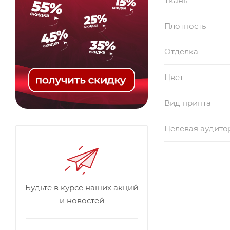
Ткань
Плотность
Отделка
Цвет
Вид принта
Целевая аудито
Будьте в курсе наших акций
и новостей