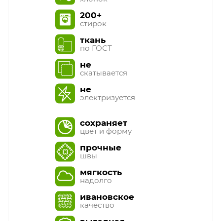
200+
стирок
ткань
по ГОСТ
не
скатывается
не
электризуется
сохраняет
цвет и форму
прочные
швы
мягкость
надолго
ивановское
качество