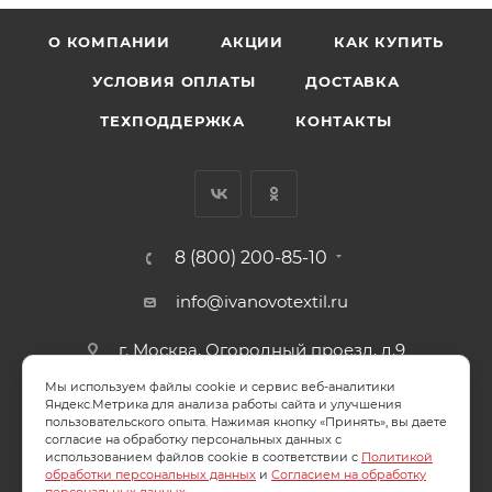
О КОМПАНИИ
АКЦИИ
КАК КУПИТЬ
УСЛОВИЯ ОПЛАТЫ
ДОСТАВКА
ТЕХПОДДЕРЖКА
КОНТАКТЫ
8 (800) 200-85-10
info@ivanovotextil.ru
г. Москва, Огородный проезд, д.9
Мы используем файлы cookie и сервис веб-аналитики
СОГЛАСИЕ НА ОБРАБОТКУ ПЕРСОНАЛЬНЫХ ДАННЫХ
Яндекс.Метрика для анализа работы сайта и улучшения
пользовательского опыта. Нажимая кнопку «Принять», вы даете
согласие на обработку персональных данных с
ПОЛИТИКА ОБРАБОТКИ ПЕРСОНАЛЬНЫХ ДАННЫХ
использованием файлов cookie в соответствии с
Политикой
обработки персональных данных
и
Согласием на обработку