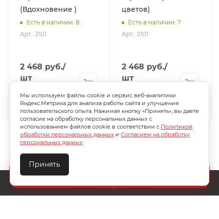
(Вдохновение )
цветов)
Есть в наличии: 8
Есть в наличии: 7
Арт.: 2101
Арт.: 2101
2 468
руб.
/
2 468
руб.
/
шт
шт
3 525
руб.
3 525
руб.
Мы используем файлы cookie и сервис веб-аналитики
.
-
30
%
Экономия
1 057
руб.
-
30
%
Экономия
1 057
руб.
Яндекс.Метрика для анализа работы сайта и улучшения
пользовательского опыта. Нажимая кнопку «Принять», вы даете
согласие на обработку персональных данных с
использованием файлов cookie в соответствии с
Политикой
обработки персональных данных
и
Согласием на обработку
персональных данных
.
Принять
Создайте идеальный комплект
Конструктор постельного белья
О КОМПАНИИ
АКЦИИ
КАК КУПИТЬ
УСЛОВИЯ ОПЛАТЫ
ДОСТАВКА