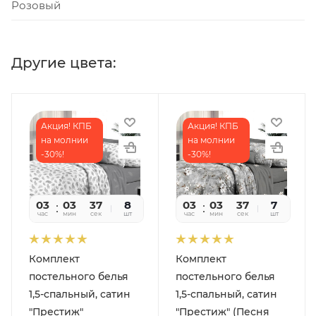
Розовый
Другие цвета:
Акция! КПБ
Акция! КПБ
на молнии
на молнии
-30%!
-30%!
03
03
36
8
03
03
36
7
час
мин
сек
шт
час
мин
сек
шт
Комплект
Комплект
постельного белья
постельного белья
1,5-спальный, сатин
1,5-спальный, сатин
"Престиж"
"Престиж" (Песня