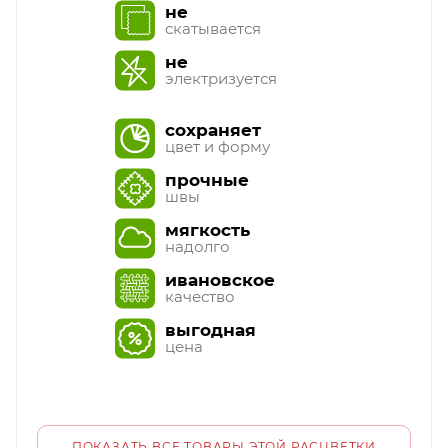
не
скатывается
не
электризуется
сохраняет
цвет и форму
прочные
швы
мягкость
надолго
ивановское
качество
выгодная
цена
ПОКАЗАТЬ ВСЕ ТОВАРЫ ЭТОЙ РАСЦВЕТКИ