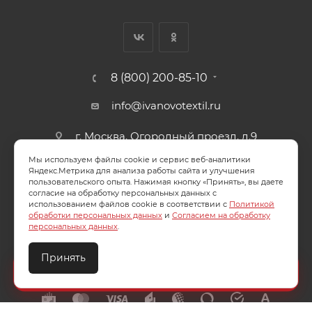
8 (800) 200-85-10
info@ivanovotextil.ru
г. Москва, Огородный проезд, д.9
Мы используем файлы cookie и сервис веб-аналитики
СОГЛАСИЕ НА ОБРАБОТКУ ПЕРСОНАЛЬНЫХ ДАННЫХ
Яндекс.Метрика для анализа работы сайта и улучшения
пользовательского опыта. Нажимая кнопку «Принять», вы даете
согласие на обработку персональных данных с
ПОЛИТИКА ОБРАБОТКИ ПЕРСОНАЛЬНЫХ ДАННЫХ
использованием файлов cookie в соответствии с
Политикой
обработки персональных данных
и
Согласием на обработку
персональных данных
.
Принять
2026 © ООО "Ивановотекстиль". ОГРН:1073703000029
Создайте идеальный комплект
Конструктор постельного белья