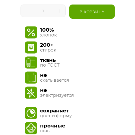
В КОРЗИНУ
100%
хлопок
200+
стирок
ткань
по ГОСТ
не
скатывается
не
электризуется
сохраняет
цвет и форму
прочные
швы