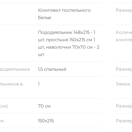
Комплект постельного
Размер
белья
Пододеяльник 148x215 - 1
Количе
шт, простыня 150x215 см 1
компл
шт, наволочки 70x70 см - 2
шт
ододеяльника
1,5 спальный
Разме
льников в
1
Замок
(см)
70 см
Размер
ни
150x215
Разме