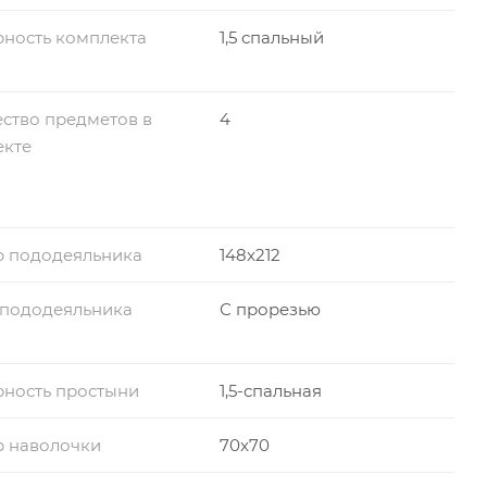
ность комплекта
1,5 спальный
ство предметов в
4
екте
р пододеяльника
148x212
 пододеяльника
С прорезью
ность простыни
1,5-спальная
р наволочки
70x70