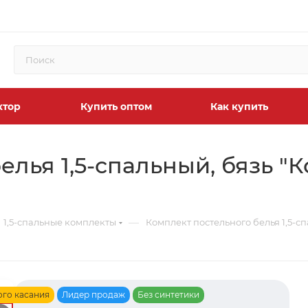
ктор
Купить оптом
Как купить
лья 1,5-спальный, бязь "К
—
1,5-спальные комплекты
Комплект постельного белья 1,5-с
ого касания
Лидер продаж
Без синтетики