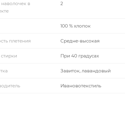
 наволочек в
2
екте
100 % хлопок
сть плетения
Средне-высокая
 стирки
При 40 градусах
тка
Завиток, лавандовый
водитель
Ивановотекстиль