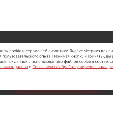
8 (800) 200-85-10
йлы cookie и сервис веб-аналитики Яндекс.Метрика для а
я пользовательского опыта. Нажимая кнопку «Принять», вы 
РЖКА
info@ivanovotextil.ru
альных данных с использованием файлов cookie в соответс
нальных данных
и
Согласием на обработку персональных да
г. Москва, Огородный проезд,
д.9
Создайте идеальный комплект
Конструктор постельного белья