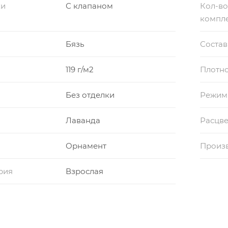
ки
С клапаном
Кол-во
компл
Бязь
Состав
119 г/м2
Плотно
Без отделки
Режим
Лаванда
Расцве
Орнамент
Произ
рия
Взрослая