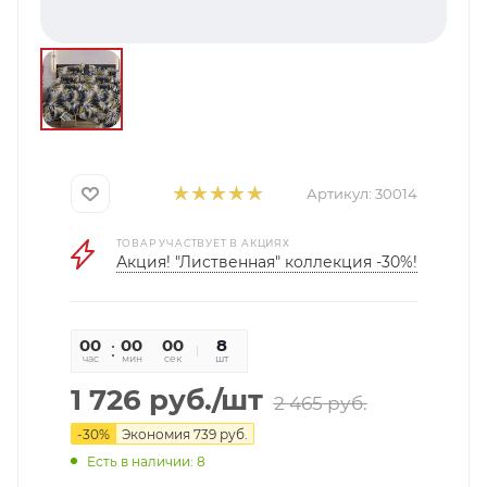
Артикул:
30014
ТОВАР УЧАСТВУЕТ В АКЦИЯХ
Акция! "Лиственная" коллекция -30%!
00
00
00
8
час
мин
сек
шт
1 726
руб.
/шт
2 465
руб.
-
30
%
Экономия
739
руб.
Есть в наличии: 8