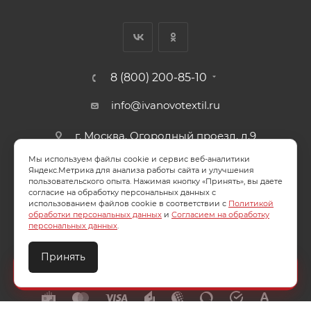
8 (800) 200-85-10
info@ivanovotextil.ru
г. Москва, Огородный проезд, д.9
Мы используем файлы cookie и сервис веб-аналитики
СОГЛАСИЕ НА ОБРАБОТКУ ПЕРСОНАЛЬНЫХ ДАННЫХ
Яндекс.Метрика для анализа работы сайта и улучшения
пользовательского опыта. Нажимая кнопку «Принять», вы даете
согласие на обработку персональных данных с
ПОЛИТИКА ОБРАБОТКИ ПЕРСОНАЛЬНЫХ ДАННЫХ
использованием файлов cookie в соответствии с
Политикой
обработки персональных данных
и
Согласием на обработку
персональных данных
.
Принять
2026 © ООО "Ивановотекстиль". ОГРН:1073703000029
Создайте идеальный комплект
Конструктор постельного белья