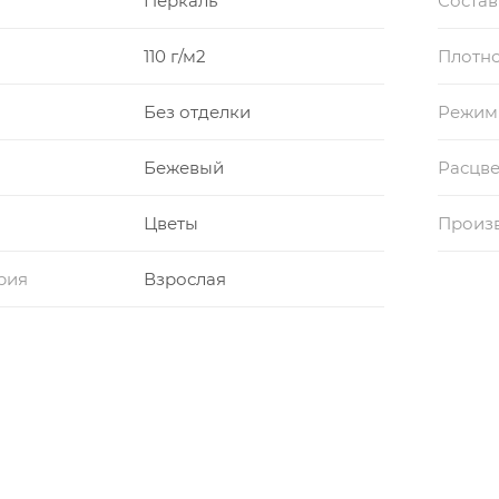
Перкаль
Состав
110 г/м2
Плотно
Без отделки
Режим
Бежевый
Расцве
Цветы
Произ
рия
Взрослая