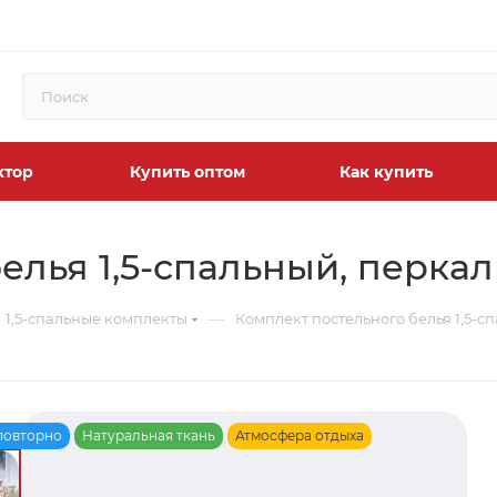
ктор
Купить оптом
Как купить
елья 1,5-спальный, перка
—
1,5-спальные комплекты
Комплект постельного белья 1,5-с
повторно
Натуральная ткань
Атмосфера отдыха