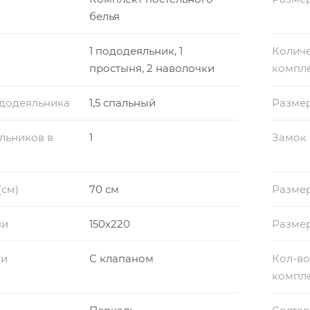
белья
1 пододеяльник, 1
Количе
простыня, 2 наволочки
компл
ододеяльника
1,5 спальный
Разме
льников в
1
Замок
(см)
70 см
Размер
ни
150x220
Разме
ки
С клапаном
Кол-во
компл