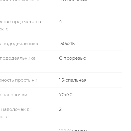
ство предметов в
4
екте
р пододеяльника
150x215
 пододеяльника
С прорезью
ность простыни
1,5-спальная
р наволочки
70x70
 наволочек в
2
екте