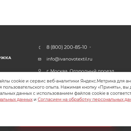
8 (800) 200-85-10
РЖКА
info@ivanovotextil.ru
г. Москва, Огородный проезд,
д.9
йлы cookie и сервис веб-аналитики Яндекс.Метрика для а
я пользовательского опыта. Нажимая кнопку «Принять», вы 
альных данных с использованием файлов cookie в соответс
нальных данных
и
Согласием на обработку персональных да
Создайте идеальный комплект
Конструктор постельного белья