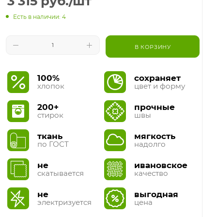
3 315
руб.
/шт
Есть в наличии: 4
В КОРЗИНУ
100%
сохраняет
хлопок
цвет и форму
200+
прочные
стирок
швы
ткань
мягкость
по ГОСТ
надолго
не
ивановское
скатывается
качество
не
выгодная
электризуется
цена