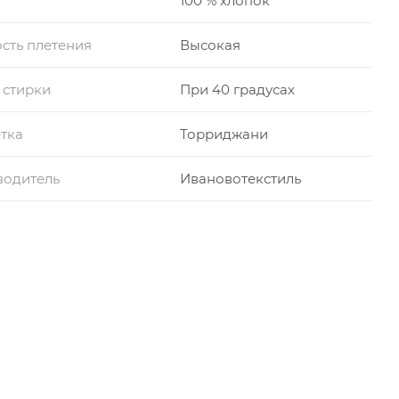
100 % хлопок
сть плетения
Высокая
 стирки
При 40 градусах
тка
Торриджани
водитель
Ивановотекстиль