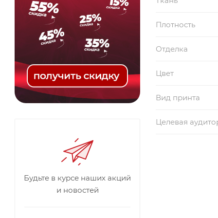
Ткань
Плотность
Отделка
Цвет
Вид принта
Целевая аудито
Будьте в курсе наших акций
и новостей