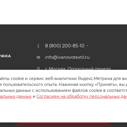
8 (800) 200-85-10
РЖКА
info@ivanovotextil.ru
г. Москва, Огородный проезд,
д.9
йлы cookie и сервис веб-аналитики Яндекс.Метрика для а
я пользовательского опыта. Нажимая кнопку «Принять», вы 
альных данных с использованием файлов cookie в соответс
нальных данных
и
Согласием на обработку персональных да
Создайте идеальный комплект
Конструктор постельного белья