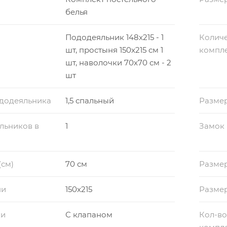
белья
Пододеяльник 148x215 - 1
Количе
шт, простыня 150x215 см 1
компл
шт, наволочки 70x70 см - 2
шт
ододеяльника
1,5 спальный
Разме
льников в
1
Замок
(см)
70 см
Размер
ни
150x215
Разме
ки
С клапаном
Кол-во