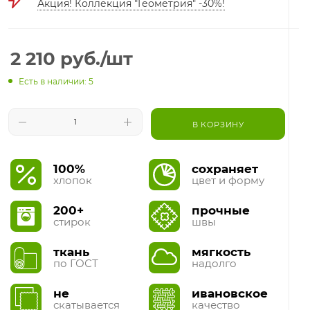
Акция! Коллекция "Геометрия" -30%!
2 210
руб.
/шт
Есть в наличии: 5
В КОРЗИНУ
100%
сохраняет
хлопок
цвет и форму
200+
прочные
стирок
швы
ткань
мягкость
по ГОСТ
надолго
не
ивановское
скатывается
качество