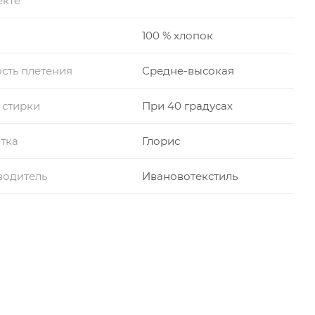
екте
100 % хлопок
сть плетения
Средне-высокая
 стирки
При 40 градусах
тка
Глорис
водитель
Ивановотекстиль