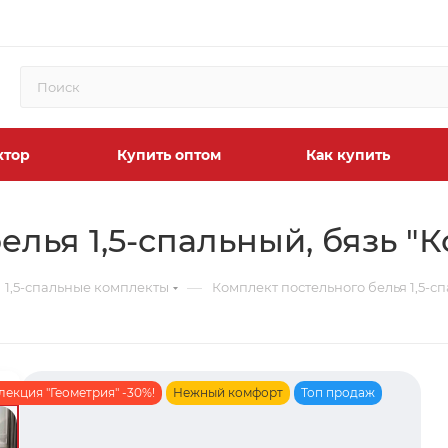
ктор
Купить оптом
Как купить
лья 1,5-спальный, бязь "К
—
1,5-спальные комплекты
Комплект постельного белья 1,5-сп
лекция "Геометрия" -30%!
Нежный комфорт
Топ продаж