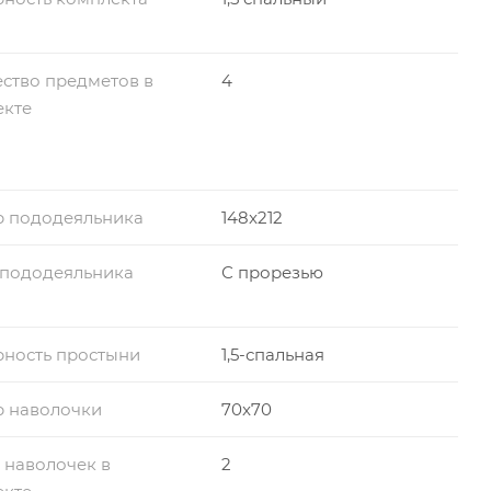
ство предметов в
4
екте
р пододеяльника
148x212
 пододеяльника
С прорезью
ность простыни
1,5-спальная
р наволочки
70x70
 наволочек в
2