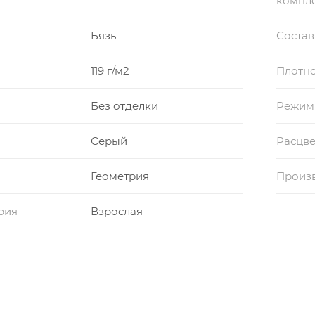
компл
Бязь
Состав
119 г/м2
Плотно
Без отделки
Режим
Серый
Расцве
Геометрия
Произ
рия
Взрослая