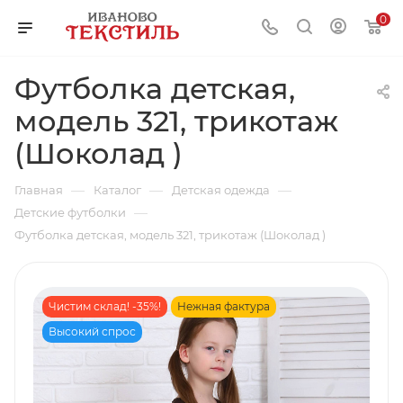
0
Футболка детская,
модель 321, трикотаж
(Шоколад )
—
—
—
Главная
Каталог
Детская одежда
—
Детские футболки
Футболка детская, модель 321, трикотаж (Шоколад )
Чистим склад! -35%!
Нежная фактура
Высокий спрос