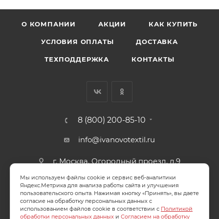
О КОМПАНИИ
АКЦИИ
КАК КУПИТЬ
УСЛОВИЯ ОПЛАТЫ
ДОСТАВКА
ТЕХПОДДЕРЖКА
КОНТАКТЫ
8 (800) 200-85-10
info@ivanovotextil.ru
г. Москва, Огородный проезд, д.9
Мы используем файлы cookie и сервис веб-аналитики
СОГЛАСИЕ НА ОБРАБОТКУ ПЕРСОНАЛЬНЫХ ДАННЫХ
Яндекс.Метрика для анализа работы сайта и улучшения
пользовательского опыта. Нажимая кнопку «Принять», вы даете
согласие на обработку персональных данных с
ПОЛИТИКА ОБРАБОТКИ ПЕРСОНАЛЬНЫХ ДАННЫХ
использованием файлов cookie в соответствии с
Политикой
обработки персональных данных
и
Согласием на обработку