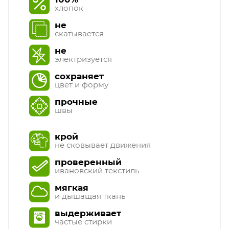
хлопок
не
скатывается
не
электризуется
сохраняет
цвет и форму
прочные
швы
крой
не сковывает движения
проверенный
ивановский текстиль
мягкая
и дышащая ткань
выдерживает
частые стирки