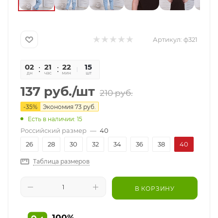
Артикул:
ф321
02
21
22
07
15
дн
час
мин
сек
шт
137
руб.
/шт
210
руб.
-
35
%
Экономия
73
руб.
Есть в наличии: 15
Российский размер
—
40
26
28
30
32
34
36
38
40
Таблица размеров
В КОРЗИНУ
100%